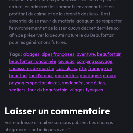
nature, en admirant les sommets environnants et en
profitant du calme et de la sérénité des lieux. Il est
essentiel de se munir du matériel adéquat, de respecter
l’environnement et de laisser aucun déchet derrière soi
afin de préserver la beauté naturelle du Beaufortain
pour les générations futures.
Tags :
alpages
,
alpes françaises
,
aventure
,
beaufortain
,
beaufortain randonnée
,
bivouac
,
camping sauvage
,
chaussures de marche
,
cols alpins
,
été
,
fromage de
beaufort
,
lac d'amour
,
marmottes
,
montagne
,
nature
,
paysages spectaculaires
,
randonnée
,
sac à dos
,
sentiers
,
tour du beaufortain
,
villages typiques
Laisser un commentaire
Votre adresse e-mail ne sera pas publiée.
Les champs
obligatoires sont indiqués avec
*