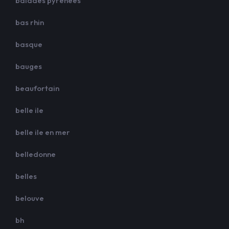
balades pyrénées
bas rhin
basque
bauges
beaufortain
belle ile
belle ile en mer
belledonne
belles
belouve
bh