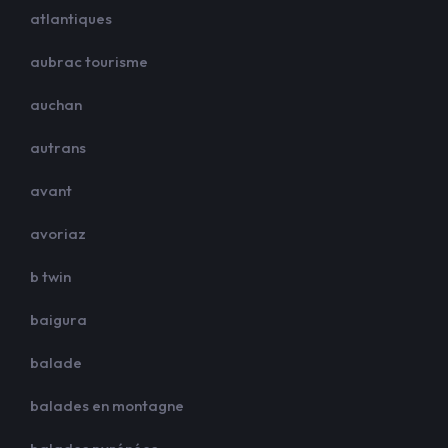
atlantiques
aubrac tourisme
auchan
autrans
avant
avoriaz
b twin
baigura
balade
balades en montagne