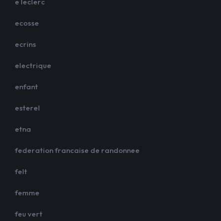
e leclerc
ecosse
ecrins
electrique
enfant
esterel
etna
federation francaise de randonnee
felt
femme
feu vert