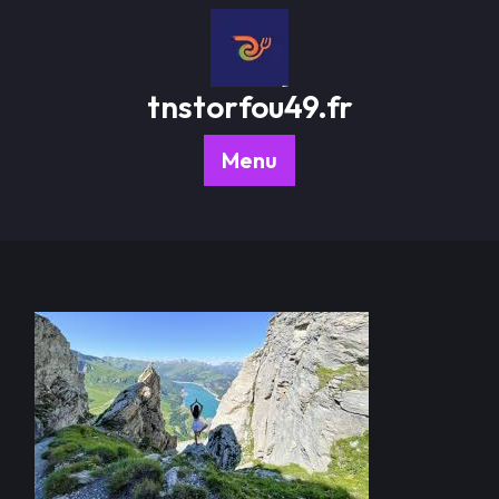
Passer
au
contenu
tnstorfou49.fr
Menu