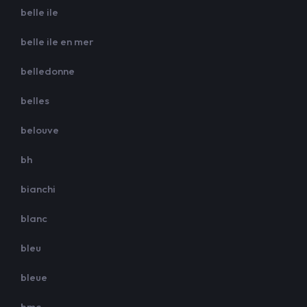
belle ile
belle ile en mer
belledonne
belles
belouve
bh
bianchi
blanc
bleu
bleue
bmc