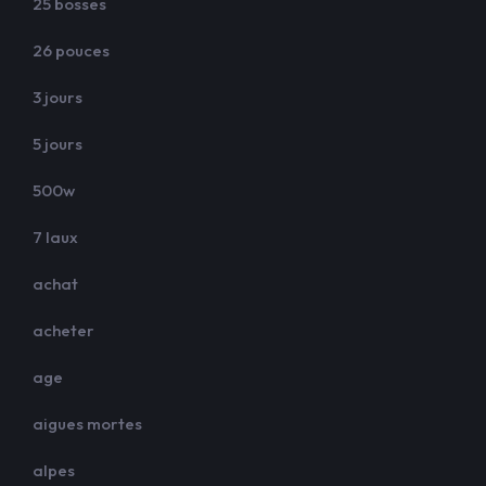
25 bosses
26 pouces
3 jours
5 jours
500w
7 laux
achat
acheter
age
aigues mortes
alpes