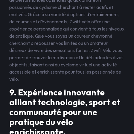
de performances optimales qu’aux amateurs
passionnés de cyclisme cherchant à rester actifs et
motivés. Grâce à sa variété d’options d’entraînement,
de courses et d’événements, Zwift Vélo offre une
expérience personnalisée qui convient à tous les niveaux
de pratique. Que vous soyez un coureur chevronné
cherchant à repousser vos limites ou un amateur
désireux de vivre des sensations fortes, Zwift Vélo vous
permet de trouver la motivation et le défi adaptés à vos
objectifs, faisant ainsi du cyclisme virtuel une activité
accessible et enrichissante pour tous les passionnés de
vélo.
9. Expérience innovante
alliant technologie, sport et
communauté pour une
pratique du vélo
enrichissante.