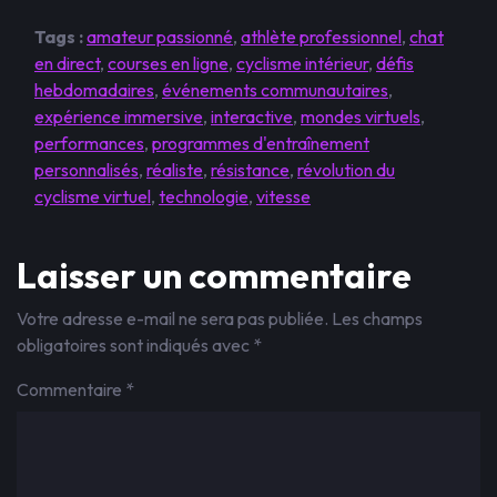
Tags :
amateur passionné
,
athlète professionnel
,
chat
en direct
,
courses en ligne
,
cyclisme intérieur
,
défis
hebdomadaires
,
événements communautaires
,
expérience immersive
,
interactive
,
mondes virtuels
,
performances
,
programmes d'entraînement
personnalisés
,
réaliste
,
résistance
,
révolution du
cyclisme virtuel
,
technologie
,
vitesse
Laisser un commentaire
Votre adresse e-mail ne sera pas publiée.
Les champs
obligatoires sont indiqués avec
*
Commentaire
*