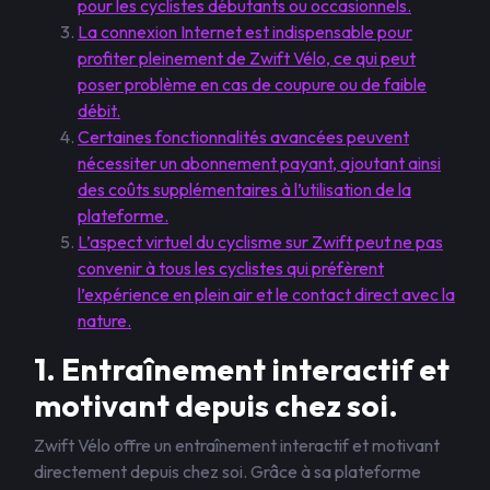
pour les cyclistes débutants ou occasionnels.
La connexion Internet est indispensable pour
profiter pleinement de Zwift Vélo, ce qui peut
poser problème en cas de coupure ou de faible
débit.
Certaines fonctionnalités avancées peuvent
nécessiter un abonnement payant, ajoutant ainsi
des coûts supplémentaires à l’utilisation de la
plateforme.
L’aspect virtuel du cyclisme sur Zwift peut ne pas
convenir à tous les cyclistes qui préfèrent
l’expérience en plein air et le contact direct avec la
nature.
1. Entraînement interactif et
motivant depuis chez soi.
Zwift Vélo offre un entraînement interactif et motivant
directement depuis chez soi. Grâce à sa plateforme