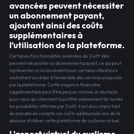
avancées peuvent nécessiter
un abonnement payant,
ajoutant ainsi des coûts
supplémentaires à
l’utilisation de la plateforme.
Certaines fonctionnalités avancées du Zwift Vélo
peuvent nécessiter un abonnement payant, ce qui peut
représenter un inconvénient pour certains utilisateurs
souhaitant accéder à l’ensemble des services proposés
par la plateforme. Cette exigence financière
supplémentaire peut être perçue comme un obstacle
pour ceux qui cherchent à profiter pleinement de toutes
les possibilités offertes par Zwift. Il est donc important
de prendre en compte ces coûts additionnels lors de la
décision d’utiliser cette plateforme de cyclisme virtuel.
L’aspect virtuel du cyclisme