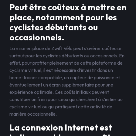
Peut être coûteux à mettre en
place, notamment pour les
cyclistes débutants ou
occasionnels.
La mise en place de Zwift Vélo peut s’avérer coûteuse,
surtout pour les cyclistes débutants ou occasionnels. En
effet, pour profiter pleinement de cette plateforme de
cyclisme virtuel, il est nécessaire d’investir dans un
home-trainer compatible, un capteur de puissance et
éventuellement un écran supplémentaire pour une
expérience optimale. Ces coûts initiaux peuvent
constituer un frein pour ceux qui cherchent à s’initier au
cyclisme virtuel ou qui pratiquent cette activité de
manière occasionnelle.
La connexion Internet est