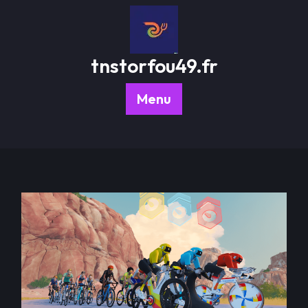
Passer
au
contenu
tnstorfou49.fr
Menu