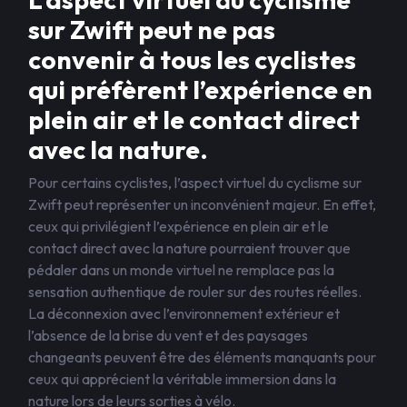
sur Zwift peut ne pas
convenir à tous les cyclistes
qui préfèrent l’expérience en
plein air et le contact direct
avec la nature.
Pour certains cyclistes, l’aspect virtuel du cyclisme sur
Zwift peut représenter un inconvénient majeur. En effet,
ceux qui privilégient l’expérience en plein air et le
contact direct avec la nature pourraient trouver que
pédaler dans un monde virtuel ne remplace pas la
sensation authentique de rouler sur des routes réelles.
La déconnexion avec l’environnement extérieur et
l’absence de la brise du vent et des paysages
changeants peuvent être des éléments manquants pour
ceux qui apprécient la véritable immersion dans la
nature lors de leurs sorties à vélo.