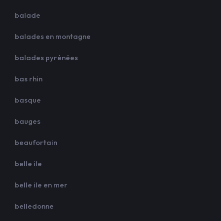
balade
balades en montagne
balades pyrénées
bas rhin
basque
bauges
beaufortain
belle ile
belle ile en mer
belledonne