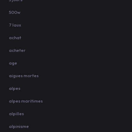
500w
7 laux
achat
acheter
age
aigues mortes
alpes
alpes maritimes
alpilles
alpinisme