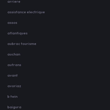
arriere
assistance electrique
assos
atlantiques
aubrac tourisme
auchan
autrans
avant
avoriaz
b twin
baigura