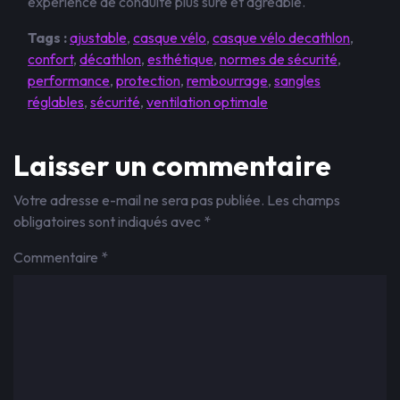
expérience de conduite plus sûre et agréable.
Tags :
ajustable
,
casque vélo
,
casque vélo decathlon
,
confort
,
décathlon
,
esthétique
,
normes de sécurité
,
performance
,
protection
,
rembourrage
,
sangles
réglables
,
sécurité
,
ventilation optimale
Laisser un commentaire
Votre adresse e-mail ne sera pas publiée.
Les champs
obligatoires sont indiqués avec
*
Commentaire
*