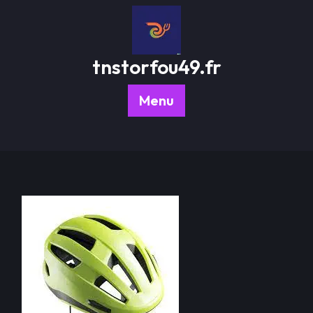
Passer
au
contenu
tnstorfou49.fr
Menu