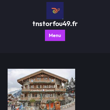
Passer
au
contenu
tnstorfou49.fr
Menu