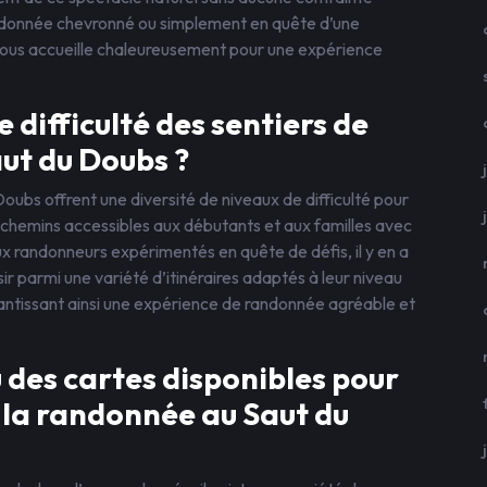
ndonnée chevronné ou simplement en quête d’une
vous accueille chaleureusement pour une expérience
 difficulté des sentiers de
ut du Doubs ?
ubs offrent une diversité de niveaux de difficulté pour
s chemins accessibles aux débutants et aux familles avec
x randonneurs expérimentés en quête de défis, il y en a
sir parmi une variété d’itinéraires adaptés à leur niveau
antissant ainsi une expérience de randonnée agréable et
u des cartes disponibles pour
e la randonnée au Saut du