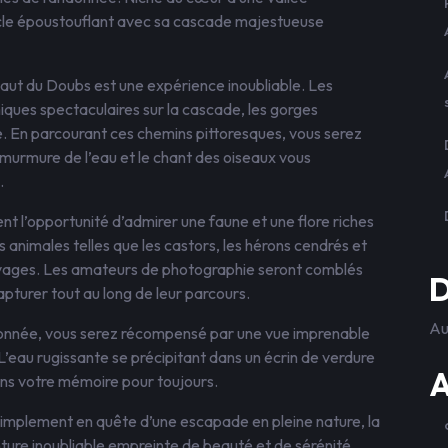
acle époustouflant avec sa cascade majestueuse
aut du Doubs est une expérience inoubliable. Les
iques spectaculaires sur la cascade, les gorges
e. En parcourant ces chemins pittoresques, vous serez
 murmure de l’eau et le chant des oiseaux vous
.
 l’opportunité d’admirer une faune et une flore riches
animales telles que les castors, les hérons cendrés et
uvages. Les amateurs de photographie seront comblés
D
apturer tout au long de leur parcours.
Au
ndonnée, vous serez récompensé par une vue imprenable
L’eau rugissante se précipitant dans un écrin de verdure
A
ans votre mémoire pour toujours.
implement en quête d’une escapade en pleine nature, la
re inoubliable empreinte de beauté et de sérénité.