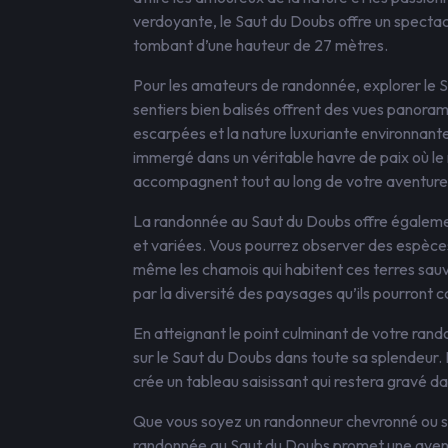
verdoyante, le Saut du Doubs offre un spect
tombant d’une hauteur de 27 mètres.
Pour les amateurs de randonnée, explorer le S
sentiers bien balisés offrent des vues panoram
escarpées et la nature luxuriante environnant
immergé dans un véritable havre de paix où le
accompagnent tout au long de votre aventure
La randonnée au Saut du Doubs offre également
et variées. Vous pourrez observer des espèces 
même les chamois qui habitent ces terres sa
par la diversité des paysages qu’ils pourront c
En atteignant le point culminant de votre ra
sur le Saut du Doubs dans toute sa splendeur. 
crée un tableau saisissant qui restera gravé d
Que vous soyez un randonneur chevronné ou s
randonnée au Saut du Doubs promet une aventu