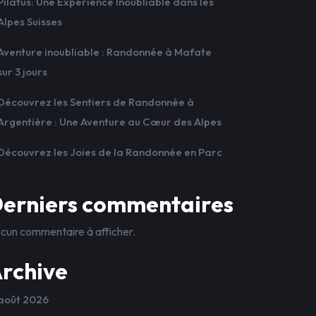
Pilatus: Une Expérience Inoubliable dans les
Alpes Suisses
Aventure inoubliable : Randonnée à Mafate
sur 3 jours
Découvrez les Sentiers de Randonnée à
Argentière : Une Aventure au Cœur des Alpes
Découvrez les Joies de la Randonnée en Parc
erniers commentaires
cun commentaire à afficher.
rchive
août 2026