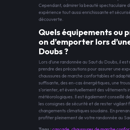
Cependant, admirer la beauté spectaculaire de
expérience tout aussi enrichissante et sécuris
découverte.
Quels équipements ou 
on d’emporter lors d’un
Doubs ?
Lors d’une randonnée au Saut du Doubs, il e
prendre des précautions pour assurer une expér
chaussures de marche confortables et adaptées
suffisante, des en-cas énergétiques, une trou
s’orienter, et éventuellement des vêtements 
météorologiques. Il est également conseillé de 
les consignes de sécurité et de rester vigilant 
changements climatiques soudains. En prenant
profiter pleinement de votre randonnée au Saut
Tags :
cascade
,
chaussures de marche confor