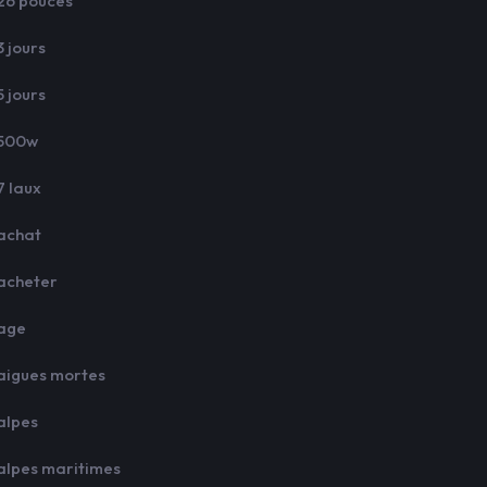
26 pouces
3 jours
5 jours
500w
7 laux
achat
acheter
age
aigues mortes
alpes
alpes maritimes