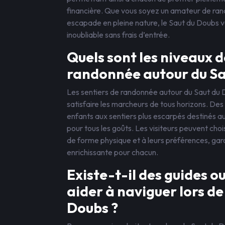
financière. Que vous soyez un amateur de ra
escapade en pleine nature, le Saut du Doubs 
inoubliable sans frais d’entrée.
Quels sont les niveaux de
randonnée autour du Sa
Les sentiers de randonnée autour du Saut du Do
satisfaire les marcheurs de tous horizons. De
enfants aux sentiers plus escarpés destinés au
pour tous les goûts. Les visiteurs peuvent choi
de forme physique et à leurs préférences, gar
enrichissante pour chacun.
Existe-t-il des guides o
aider à naviguer lors d
Doubs ?