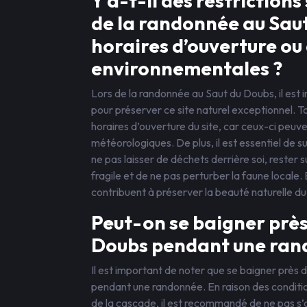
Y a-t-il des restrictions
de la randonnée au Sau
horaires d’ouverture ou 
environnementales ?
Lors de la randonnée au Saut du Doubs, il est 
pour préserver ce site naturel exceptionnel. T
horaires d’ouverture du site, car ceux-ci peuve
météorologiques. De plus, il est essentiel de s
ne pas laisser de déchets derrière soi, rester 
fragile et de ne pas perturber la faune locale.
contribuent à préserver la beauté naturelle du
Peut-on se baigner près
Doubs pendant une ran
Il est important de noter que se baigner près 
pendant une randonnée. En raison des conditions
de la cascade, il est recommandé de ne pas s’a