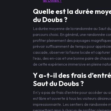
du Doubs ?
Quelle est la durée moy
du Doubs ?
La durée moyenne de la randonnée au Saut du 
parcours choisi. En général, une randonnée co
profiter pleinement des paysages magnifiques
prévoir suffisamment de temps pour apprécier
cascade, observer la faune locale et capturer
l’eau, des en-cas et une bonne paire de chaus
de cette expérience immersive en pleine natur
Y a-t-il des frais d’entr
Saut du Doubs ?
Il n’y a pas de frais d’entrée pour accéder au
est libre et ouverte à tous les visiteurs désir
impressionnante. Les sentiers de randonnée m
permettant ainsi à chacun de profiter pleinem