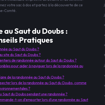
nez votre sac à dos et partez à la découverte de ce
che-Comté.
 au Saut du Doubs :
seils Pratiques
onnée au Saut du Doubs ?
au site du Saut du Doubs ?
 sentiers de randonnée autour du Saut du Doubs ?
onibles pour aider à naviguer lors de la randonnée au
 faire de la randonnée au Saut du Doubs ?
respecter lors de la randonnée au Saut du Doubs, comme
environnementales ?
du Saut du Doubs pendant une randonnée ?
mmande-t-on d’emporter lors d’une randonnée au Saut