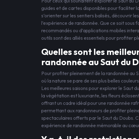
Pour ceux qui souhaitent explorer le Saut du D
guides et de cartes disponibles pour faciliter 
s’orienter sur les sentiers balisés, découvrir l
l’expérience de randonnée. Que ce soit sous fo
recommandés ou d’applications mobiles interac
outils sont des alliés essentiels pour profiter
Quelles sont les meilleu
randonnée au Saut du D
Pour profiter pleinement de la randonnée au S
où la nature se pare de ses plus belles couleur
Les meilleures saisons pour explorer le Saut d
la végétation est luxuriante, les fleurs éclos
offrant un cadre idéal pour une randonnée rafra
permettant aux randonneurs de profiter plei
spectaculaires offerts par le Saut du Doubs. 
expérience de randonnée mémorable au cœur 