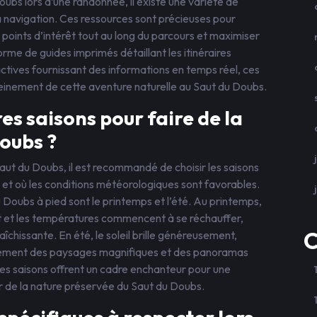
oubs lors d’une randonnée, il existe une variété de
la navigation. Ces ressources sont précieuses pour
es points d’intérêt tout au long du parcours et maximiser
rme de guides imprimés détaillant les itinéraires
tives fournissant des informations en temps réel, ces
 pleinement de cette aventure naturelle au Saut du Doubs.
res saisons pour faire de la
oubs ?
aut du Doubs, il est recommandé de choisir les saisons
s et où les conditions météorologiques sont favorables.
u Doubs à pied sont le printemps et l’été. Au printemps,
ent et les températures commencent à se réchauffer,
C
îchissante. En été, le soleil brille généreusement,
nement des paysages magnifiques et des panoramas
Ces saisons offrent un cadre enchanteur pour une
de la nature préservée du Saut du Doubs.