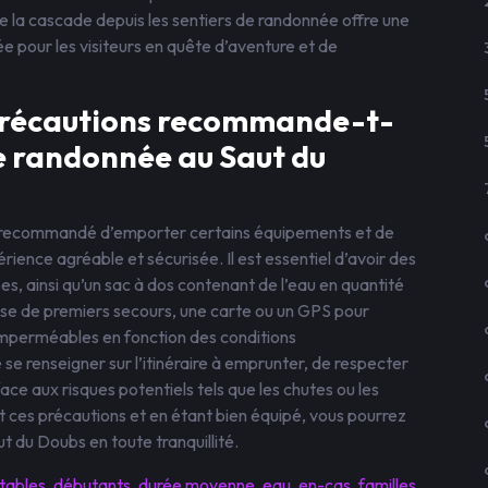
 la cascade depuis les sentiers de randonnée offre une
ée pour les visiteurs en quête d’aventure et de
précautions recommande-t-
e randonnée au Saut du
st recommandé d’emporter certains équipements et de
ience agréable et sécurisée. Il est essentiel d’avoir des
, ainsi qu’un sac à dos contenant de l’eau en quantité
sse de premiers secours, une carte ou un GPS pour
imperméables en fonction des conditions
se renseigner sur l’itinéraire à emprunter, de respecter
face aux risques potentiels tels que les chutes ou les
 ces précautions et en étant bien équipé, vous pourrez
 du Doubs en toute tranquillité.
tables
,
débutants
,
durée moyenne
,
eau
,
en-cas
,
familles