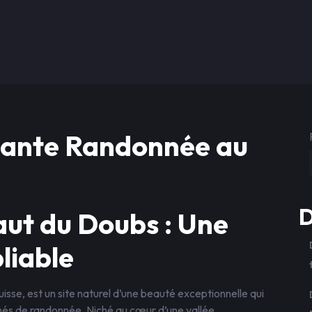
itante Randonnée au
D
aut du Doubs : Une
liable
uisse, est un site naturel d’une beauté exceptionnelle qui
nnés de randonnée. Niché au cœur d’une vallée