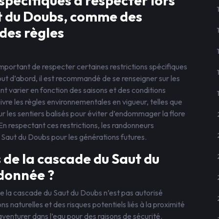
 spécifiques à respecter lors
t du Doubs, comme des
des règles
important de respecter certaines restrictions spécifiques
out d’abord, il est recommandé de se renseigner sur les
nt varier en fonction des saisons et des conditions
uivre les règles environnementales en vigueur, telles que
sur les sentiers balisés pour éviter d’endommager la flore
 En respectant ces restrictions, les randonneurs
 Saut du Doubs pour les générations futures.
 de la cascade du Saut du
donnée ?
de la cascade du Saut du Doubs n’est pas autorisé
 naturelles et des risques potentiels liés à la proximité
venturer dans l’eau pour des raisons de sécurité.