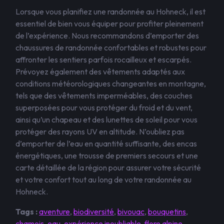
Lorsque vous planifiez une randonnée au Hohneck, il est
essentiel de bien vous équiper pour profiter pleinement
de l’expérience. Nous recommandons d’emporter des
chaussures de randonnée confortables et robustes pour
affronter les sentiers parfois rocailleux et escarpés.
Prévoyez également des vêtements adaptés aux
conditions météorologiques changeantes en montagne,
tels que des vêtements imperméables, des couches
superposées pour vous protéger du froid et du vent,
ainsi qu’un chapeau et des lunettes de soleil pour vous
protéger des rayons UV en altitude. N’oubliez pas
d’emporter de l’eau en quantité suffisante, des encas
énergétiques, une trousse de premiers secours et une
carte détaillée de la région pour assurer votre sécurité
et votre confort tout au long de votre randonnée au
Hohneck.
Tags :
aventure
,
biodiversité
,
bivouac
,
bouquetins
,
chamois
,
eau
,
expérience inoubliable
,
flore alpine
,