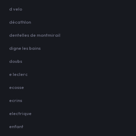
d velo
décathlon
dentelles de montmirail
digne les bains
doubs
e leclerc
ecosse
ecrins
electrique
enfant