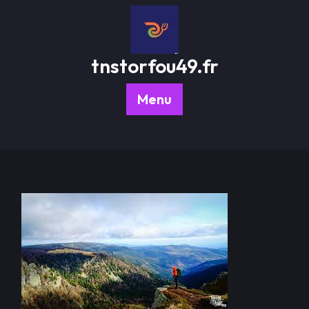
Passer
au
contenu
tnstorfou49.fr
Menu