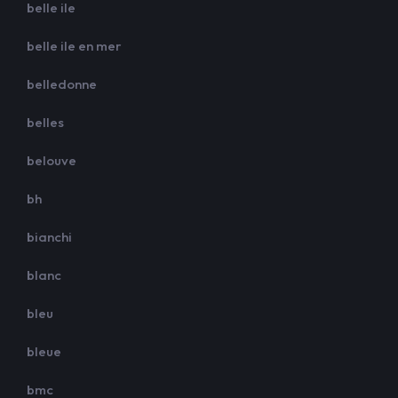
belle ile
belle ile en mer
belledonne
belles
belouve
bh
bianchi
blanc
bleu
bleue
bmc