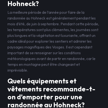
Hohneck?
La meilleure période de l’année pour faire de la
randonnée au Hohneck est généralement pendant les
mois d’été, de juin à septembre. Pendant cette période,
les températures sont plus clémentes, les journées sont
plus longues et la végétation est luxuriante, offrant un
cadre idéal pour explorer les sentiers et admirer les
paysages magnifiques des Vosges. Il est cependant
important de se renseigner sur les conditions
météorologiques avant de partir en randonnée, car le
temps en montagne peut être changeant et
imprévisible.
Quels équipements et
vêtements recommande-t-
on d’emporter pour une
randonnée au Hohneck?