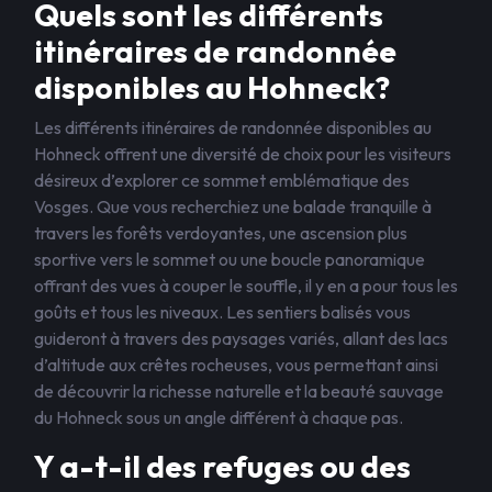
Quels sont les différents
itinéraires de randonnée
disponibles au Hohneck?
Les différents itinéraires de randonnée disponibles au
Hohneck offrent une diversité de choix pour les visiteurs
désireux d’explorer ce sommet emblématique des
Vosges. Que vous recherchiez une balade tranquille à
travers les forêts verdoyantes, une ascension plus
sportive vers le sommet ou une boucle panoramique
offrant des vues à couper le souffle, il y en a pour tous les
goûts et tous les niveaux. Les sentiers balisés vous
guideront à travers des paysages variés, allant des lacs
d’altitude aux crêtes rocheuses, vous permettant ainsi
de découvrir la richesse naturelle et la beauté sauvage
du Hohneck sous un angle différent à chaque pas.
Y a-t-il des refuges ou des