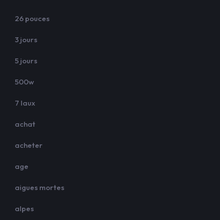
26 pouces
3 jours
5 jours
500w
7 laux
achat
acheter
age
aigues mortes
alpes