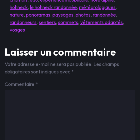
hohneck
,
le hohneck randonnée
,
météorologiques
,
nature
,
panoramas
,
paysages
,
photos
,
randonnée
,
randonneurs
,
sentiers
,
sommets
,
vêtements adaptés
,
vosges
Laisser un commentaire
Votre adresse e-mail ne sera pas publiée.
Les champs
obligatoires sont indiqués avec
*
Commentaire
*