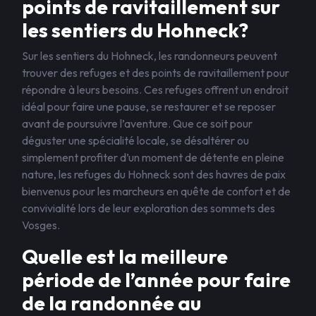
points de ravitaillement sur
les sentiers du Hohneck?
Sur les sentiers du Hohneck, les randonneurs peuvent
trouver des refuges et des points de ravitaillement pour
répondre à leurs besoins. Ces refuges offrent un endroit
idéal pour faire une pause, se restaurer et se reposer
avant de poursuivre l’aventure. Que ce soit pour
déguster une spécialité locale, se désaltérer ou
simplement profiter d’un moment de détente en pleine
nature, les refuges du Hohneck sont des havres de paix
bienvenus pour les marcheurs en quête de confort et de
convivialité lors de leur exploration des sommets des
Vosges.
Quelle est la meilleure
période de l’année pour faire
de la randonnée au