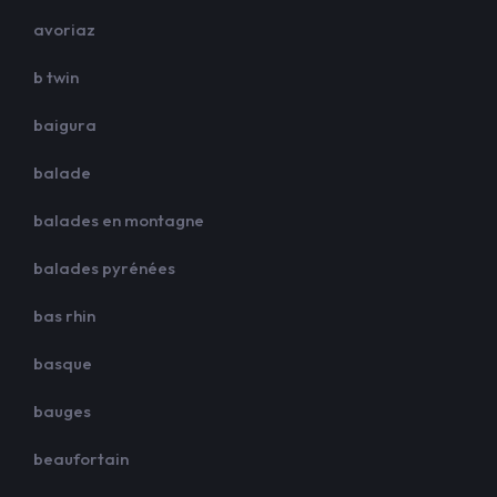
avoriaz
b twin
baigura
balade
balades en montagne
balades pyrénées
bas rhin
basque
bauges
beaufortain