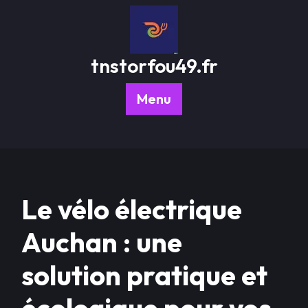
Passer
au
contenu
tnstorfou49.fr
Menu
Le vélo électrique
Auchan : une
solution pratique et