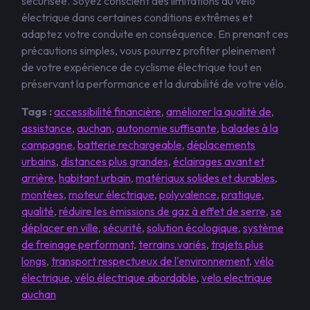
sécurisée. Soyez conscient des limitations du vélo
électrique dans certaines conditions extrêmes et
adaptez votre conduite en conséquence. En prenant ces
précautions simples, vous pourrez profiter pleinement
de votre expérience de cyclisme électrique tout en
préservant la performance et la durabilité de votre vélo.
Tags :
accessibilité financière
,
améliorer la qualité de
,
assistance
,
auchan
,
autonomie suffisante
,
balades à la
campagne
,
batterie rechargeable
,
déplacements
urbains
,
distances plus grandes
,
éclairages avant et
arrière
,
habitant urbain
,
matériaux solides et durables
,
montées
,
moteur électrique
,
polyvalence
,
pratique
,
qualité
,
réduire les émissions de gaz à effet de serre
,
se
déplacer en ville
,
sécurité
,
solution écologique
,
système
de freinage performant
,
terrains variés
,
trajets plus
longs
,
transport respectueux de l'environnement
,
vélo
électrique
,
vélo électrique abordable
,
velo electrique
auchan