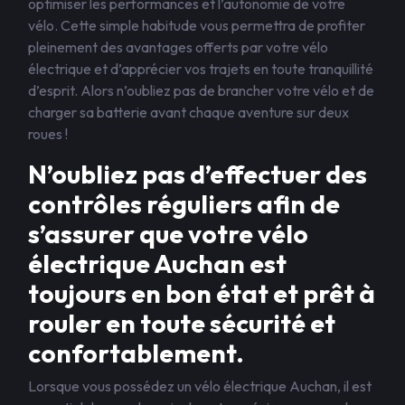
optimiser les performances et l’autonomie de votre
vélo. Cette simple habitude vous permettra de profiter
pleinement des avantages offerts par votre vélo
électrique et d’apprécier vos trajets en toute tranquillité
d’esprit. Alors n’oubliez pas de brancher votre vélo et de
charger sa batterie avant chaque aventure sur deux
roues !
N’oubliez pas d’effectuer des
contrôles réguliers afin de
s’assurer que votre vélo
électrique Auchan est
toujours en bon état et prêt à
rouler en toute sécurité et
confortablement.
Lorsque vous possédez un vélo électrique Auchan, il est