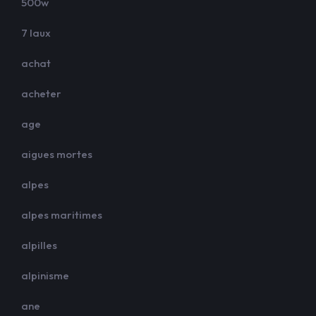
500w
7 laux
achat
acheter
age
aigues mortes
alpes
alpes maritimes
alpilles
alpinisme
ane