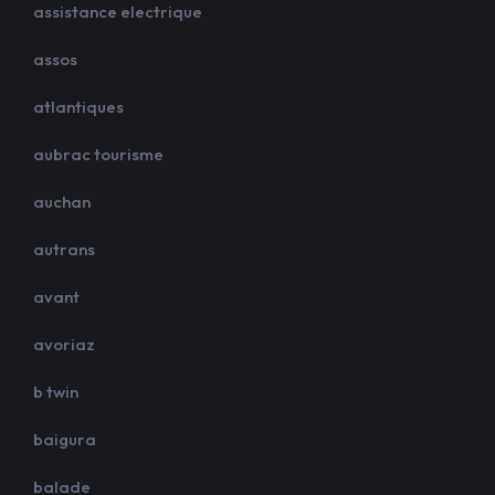
assistance electrique
assos
atlantiques
aubrac tourisme
auchan
autrans
avant
avoriaz
b twin
baigura
balade