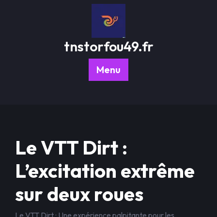
Passer
au
contenu
tnstorfou49.fr
Menu
Le VTT Dirt :
L’excitation extrême
sur deux roues
Le VTT Dirt : Une expérience palpitante pour les