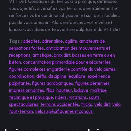
VTT Dirt. Consacrez du temps à la pratique, définissez
vos objectifs, diversifiez vos terrains d’entraînement et
renforcez votre condition physique. Et surtout, n’oubliez
pas de vous amuser ! Alors enfourchez votre vélo et
lancez-vous dans cette aventure palpitante du VTT Dirt.
Tags :
adeptes
,
adrénaline
,
agilité
,
amateurs de
sensations fortes
,
anticipation des mouvements et
réceptions
,
artistique
,
bmx dirt
,
bosses en terre ou en
béton
,
concentration primordiale pour exécuter les
figures complexes et garder le contrôle du vélo pistes
,
coordination
,
défis
,
discipline
,
équilibre
,
expérience
palpitante
,
figures acrobatiques
,
figures aériennes
impressionnantes
,
flips
,
hauteur
,
ludique
,
maîtrise
technique et physique
,
riders
,
rotations
,
sauts
spectaculaires
,
terrains accidentés
,
tricks
,
velo dirt
,
vélo
tout-terrain
,
vélos spécifiquement conçus