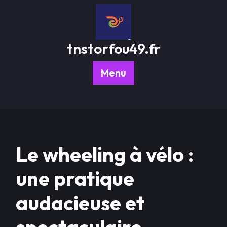
Passer
au
contenu
tnstorfou49.fr
Menu
Le wheeling à vélo :
une pratique
audacieuse et