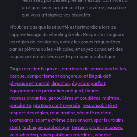
réussissez pas dès les premiers essais. Continuez à
pratiquer avec prudence et persévérez jusqu’à ce
que vous atteigniez vos objectifs.
N’oubliez pas que la sécurité est primordiale lors de
l’apprentissage du wheeling à vélo. Respectez toujours
les règles de circulation, évitez les zones fréquentées
par les piétons ou les véhicules, et soyez conscient des
risques potentiels liés à cette pratique acrobatique.
Tags :
accidents graves
,
amateurs de sensations fortes
,
casque
,
comportement dangereux et illégal
,
défi
physique et mental
,
direction
,
équilibre parfait
,
équipement de protection adéquat
,
figures
impressionnantes
,
genouillères et coudières
,
maîtrise
,
popularité
,
pratique controversée
,
responsabilité et
respect des règles
,
roue arrière
,
sécurité routière
,
skateparks
,
sport extrême passionnant
,
sports urbains
,
stunt
,
technique acrobatique
,
terrains privés sécurisés
,
velo wheeling
,
voies publiques interdites
,
wheelie