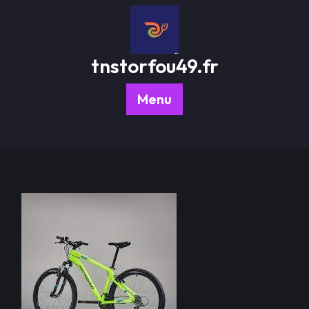
Passer
au
contenu
tnstorfou49.fr
Menu