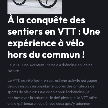
À la conquête des
sentiers en VTT : Une
expérience à vélo
hors du commun !
Le VTT : Une Aventure Pleine d’Adrénaline en Pleine
Nature
Le VTT, ou vélo tout-terrain, est une activité qui gagne
de plus en plus en popularité auprès des amateurs de
sports de plein air. Que ce soit pour l’adrénaline, le
contact avec la nature ou le défi physique, le VTT offre
une expérience unique à tous ceux qui s’y adonnent.