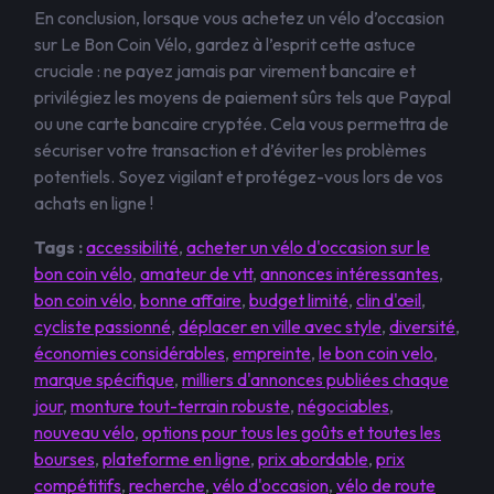
En conclusion, lorsque vous achetez un vélo d’occasion
sur Le Bon Coin Vélo, gardez à l’esprit cette astuce
cruciale : ne payez jamais par virement bancaire et
privilégiez les moyens de paiement sûrs tels que Paypal
ou une carte bancaire cryptée. Cela vous permettra de
sécuriser votre transaction et d’éviter les problèmes
potentiels. Soyez vigilant et protégez-vous lors de vos
achats en ligne !
Tags :
accessibilité
,
acheter un vélo d'occasion sur le
bon coin vélo
,
amateur de vtt
,
annonces intéressantes
,
bon coin vélo
,
bonne affaire
,
budget limité
,
clin d'œil
,
cycliste passionné
,
déplacer en ville avec style
,
diversité
,
économies considérables
,
empreinte
,
le bon coin velo
,
marque spécifique
,
milliers d'annonces publiées chaque
jour
,
monture tout-terrain robuste
,
négociables
,
nouveau vélo
,
options pour tous les goûts et toutes les
bourses
,
plateforme en ligne
,
prix abordable
,
prix
compétitifs
,
recherche
,
vélo d'occasion
,
vélo de route