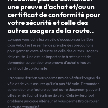
une preuve d’achat et/ou un
certificat de conformité pour
votre sécurité et celle des
autres usagers de la route..
Lorsque vous achetez un vélo d’occasion sur Le Bon
Coin Vélo, il est essentiel de prendre des précautions
pour garantir votre sécurité et celle des autres usagers
de la route. Une astuce importante à retenir est de
demander au vendeur une preuve d’achat et/ou un
certificat de conformité.
La preuve d’achat vous permettra de vérifier l’origine du
vélo et de vous assurer qu’il n’a pas été volé. Demandez
au vendeur une facture ou tout autre document pouvant
attester de l’achat légitime du vélo. Cela évitera tout
problème juridique ultérieur et vous permettra de rouler
en toute tranquillité.