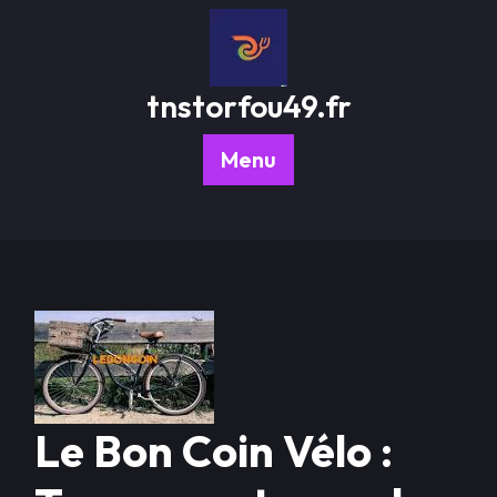
Passer
au
contenu
tnstorfou49.fr
Menu
Le Bon Coin Vélo :