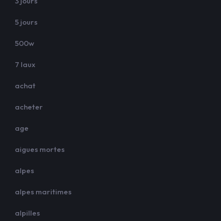
3 jours
5 jours
500w
7 laux
achat
acheter
age
aigues mortes
alpes
alpes maritimes
alpilles