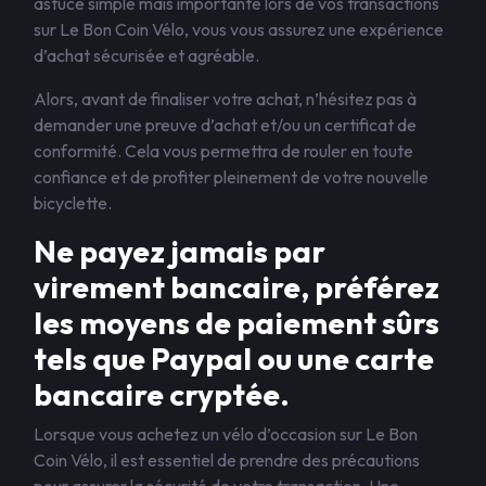
astuce simple mais importante lors de vos transactions
sur Le Bon Coin Vélo, vous vous assurez une expérience
d’achat sécurisée et agréable.
Alors, avant de finaliser votre achat, n’hésitez pas à
demander une preuve d’achat et/ou un certificat de
conformité. Cela vous permettra de rouler en toute
confiance et de profiter pleinement de votre nouvelle
bicyclette.
Ne payez jamais par
virement bancaire, préférez
les moyens de paiement sûrs
tels que Paypal ou une carte
bancaire cryptée.
Lorsque vous achetez un vélo d’occasion sur Le Bon
Coin Vélo, il est essentiel de prendre des précautions