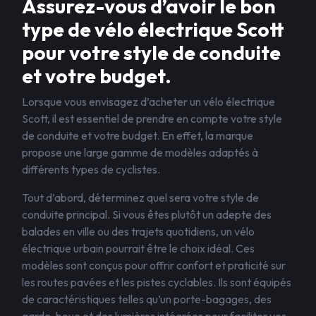
Assurez-vous d’avoir le bon
type de vélo électrique Scott
pour votre style de conduite
et votre budget.
Lorsque vous envisagez d’acheter un vélo électrique
Scott, il est essentiel de prendre en compte votre style
de conduite et votre budget. En effet, la marque
propose une large gamme de modèles adaptés à
différents types de cyclistes.
Tout d’abord, déterminez quel sera votre style de
conduite principal. Si vous êtes plutôt un adepte des
balades en ville ou des trajets quotidiens, un vélo
électrique urbain pourrait être le choix idéal. Ces
modèles sont conçus pour offrir confort et praticité sur
les routes pavées et les pistes cyclables. Ils sont équipés
de caractéristiques telles qu’un porte-bagages, des