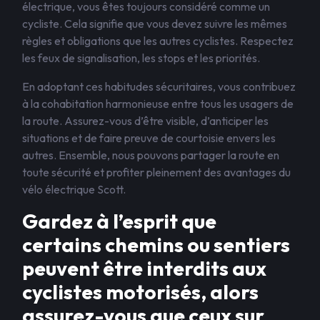
électrique, vous êtes toujours considéré comme un
cycliste. Cela signifie que vous devez suivre les mêmes
règles et obligations que les autres cyclistes. Respectez
les feux de signalisation, les stops et les priorités.
En adoptant ces habitudes sécuritaires, vous contribuez
à la cohabitation harmonieuse entre tous les usagers de
la route. Assurez-vous d’être visible, d’anticiper les
situations et de faire preuve de courtoisie envers les
autres. Ensemble, nous pouvons partager la route en
toute sécurité et profiter pleinement des avantages du
vélo électrique Scott.
Gardez à l’esprit que
certains chemins ou sentiers
peuvent être interdits aux
cyclistes motorisés, alors
assurez-vous que ceux sur