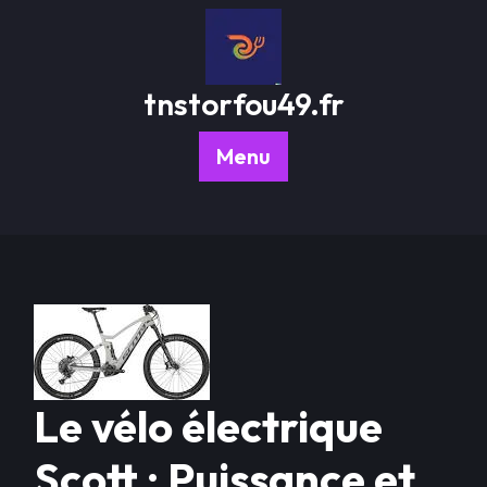
Passer
au
contenu
tnstorfou49.fr
Menu
Le vélo électrique
Scott : Puissance et