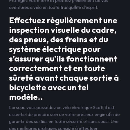
Protégez votre tête et profitez pleinement de vos
aventures à vélo en toute tranquillité d’esprit.
Effectuez régulièrement une
inspection visuelle du cadre,
des pneus, des freins et du
système électrique pour
s’assurer qu’ils fonctionnent
correctement et en toute
sûreté avant chaque sortie à
bicyclette avec un tel
modèle..
Lorsque vous possédez un vélo électrique Scott, il est
essentiel de prendre soin de votre précieux engin afin de
garantir des sorties en toute sécurité et sans souci. Une
des meilleures pratiques consiste à effectuer