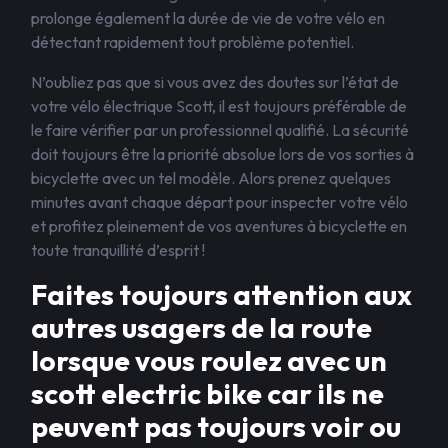
prolonge également la durée de vie de votre vélo en
détectant rapidement tout problème potentiel.
N’oubliez pas que si vous avez des doutes sur l’état de
votre vélo électrique Scott, il est toujours préférable de
le faire vérifier par un professionnel qualifié. La sécurité
doit toujours être la priorité absolue lors de vos sorties à
bicyclette avec un tel modèle. Alors prenez quelques
minutes avant chaque départ pour inspecter votre vélo
et profitez pleinement de vos aventures à bicyclette en
toute tranquillité d’esprit !
Faites toujours attention aux
autres usagers de la route
lorsque vous roulez avec un
scott electric bike car ils ne
peuvent pas toujours voir ou