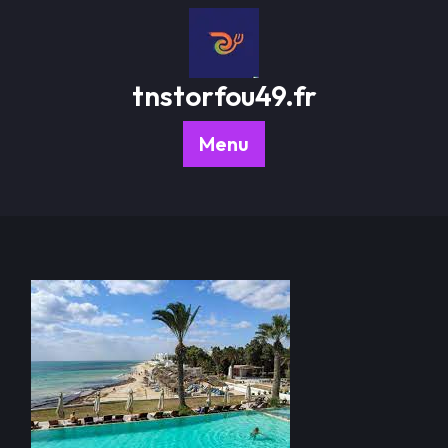
Passer
au
contenu
tnstorfou49.fr
Menu