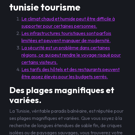
tunisie tourisme
Le climat chaud et humide peut être difficile à
supporter pour certaines personnes.
Les infrastructures touristiques sont parfois
limitées et peuvent manquer de modernité.
La sécurité est un problème dans certaines
régions, ce qui peut rendre le voyage risqué pour
certains visiteurs.
Les tarifs des hôtels et des restaurants peuvent
être assez élevés pour les budgets serrés.
Des plages magnifiques et
variées.
La Tunisie, véritable paradis balnéaire, est réputée pour
ses plages magnifiques et variées. Que vous soyez à la
recherche de longues étendues de sable fin, de criques
isolées ou de paysages sauvages, vous trouverez votre