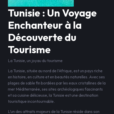
Tunisie : Un Voyage
Enchanteur à la
Découverte du
Tourisme
La Tunisie, un joyau du tourisme
La Tunisie, située au nord de l’Afrique, est un pays riche
en histoire, en culture et en beautés naturelles. Avec ses
plages de sable fin bordées par les eaux cristallines de la
mer Méditerranée, ses sites archéologiques fascinants
et sa cuisine délicieuse, la Tunisie est une destination
touristique incontournable.
L’un des attraits majeurs de la Tunisie réside dans son