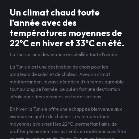
Un climat chaud toute
l’année avec des
températures moyennes de
22°C en hiver et 33°C en été.
La Tunisie, une destination ensoleillée toute l’année
La Tunisie est une destination de choix pour les
amateurs de soleil et de chaleur. Avec un climat
méditerranéen, le pays bénéficie d’un temps agréable
tout au long de l’année, ce qui en fait une destination
idéale pour des vacances en toutes saisons.
En hiver, la Tunisie offre une échappée bienvenue aux
visiteurs en quête de chaleur. Les températures
moyennes avoisinent les 22°C, permettant ainsi de
profiter pleinement des activités en extérieur sans être
soumis aux rigueurs de l’hiver. Que ce soit pour se