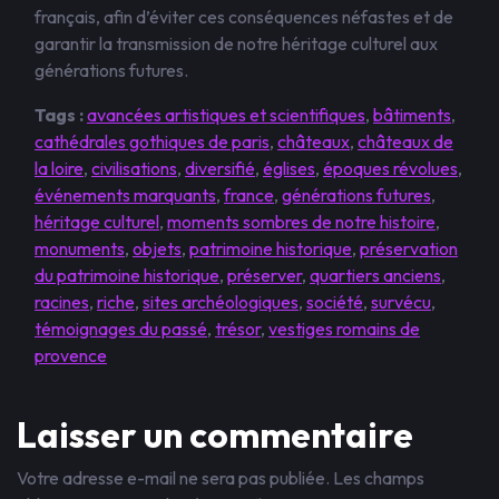
français, afin d’éviter ces conséquences néfastes et de
garantir la transmission de notre héritage culturel aux
générations futures.
Tags :
avancées artistiques et scientifiques
,
bâtiments
,
cathédrales gothiques de paris
,
châteaux
,
châteaux de
la loire
,
civilisations
,
diversifié
,
églises
,
époques révolues
,
événements marquants
,
france
,
générations futures
,
héritage culturel
,
moments sombres de notre histoire
,
monuments
,
objets
,
patrimoine historique
,
préservation
du patrimoine historique
,
préserver
,
quartiers anciens
,
racines
,
riche
,
sites archéologiques
,
société
,
survécu
,
témoignages du passé
,
trésor
,
vestiges romains de
provence
Laisser un commentaire
Votre adresse e-mail ne sera pas publiée.
Les champs