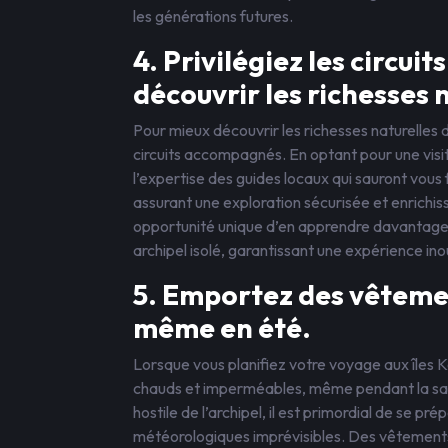
les générations futures.
4. Privilégiez les circu
découvrir les richesses n
Pour mieux découvrir les richesses naturelles d
circuits accompagnés. En optant pour une visi
l’expertise des guides locaux qui sauront vous f
assurant une exploration sécurisée et enrichi
opportunité unique d’en apprendre davantage sur
archipel isolé, garantissant une expérience ino
5. Emportez des vêteme
même en été.
Lorsque vous planifiez votre voyage aux îles K
chauds et imperméables, même pendant la sais
hostile de l’archipel, il est primordial de se 
météorologiques imprévisibles. Des vêtements 