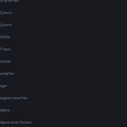
26 pouces
3 jours
5 jours
500w
7 laux
achat
acheter
age
aigues mortes
alpes
alpes maritimes