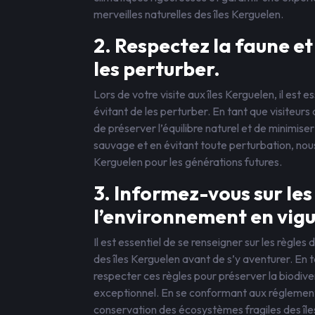
merveilles naturelles des îles Kerguelen.
2. Respectez la faune et 
les perturber.
Lors de votre visite aux îles Kerguelen, il est e
évitant de les perturber. En tant que visiteurs 
de préserver l’équilibre naturel et de minimise
sauvage et en évitant toute perturbation, nous
Kerguelen pour les générations futures.
3. Informez-vous sur les
l’environnement en vigue
Il est essentiel de se renseigner sur les règles
des îles Kerguelen avant de s’y aventurer. En t
respecter ces règles pour préserver la biodive
exceptionnel. En se conformant aux réglementat
conservation des écosystèmes fragiles des îles