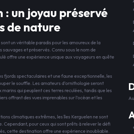
n : un joyau préservé
s de nature
, sont un véritable paradis pour les amoureux de la
es sauvages et préservés. Connu sous le nom de
reculé offre une expérience unique aux voyageurs en quête
 fjords spectaculaires et une faune exceptionnelle, les
ouper le souffle. Les amateurs d’ornithologie seront
D
 marins qui peuplent ces terres reculées, tandis que les
ers offrant des vues imprenables sur l’océan et les
Au
A
tions climatiques extrêmes, les îles Kerguelen ne sont
e. Cependant, pour ceux qui sont prêts à relever le défi
vés, cette destination offre une expérience inoubliable.