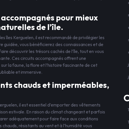
its accompagnés pour mieux
aturelles de l’île.
es îles Kerguelen, il est recommandé de privilégier les
te guidée, vous bénéficierez des connaissances et de
aire découvrir les trésors cachés de l’île, tout en vous
ssante. Ces circuits accompagnés offrent une
 la faune, la flore et l’histoire fascinante de cet
ubliable et immersive.
nts chauds et imperméables,
C
erguelen, il est essentiel d’emporter des vêtements
on estivale. En raison du climat changeant et parfois
préparer adéquatement pour faire face aux conditions
chauds, résistants au vent et à l’humidité vous