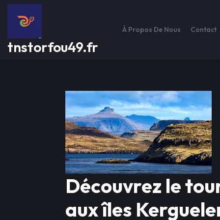
Passer
au
contenu
À Propos De Nous
Contact
tnstorfou49.fr
Découvrez le tou
aux îles Kerguele