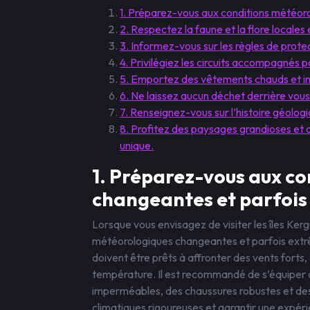
1. Préparez-vous aux conditions météor
2. Respectez la faune et la flore locales 
3. Informez-vous sur les règles de protec
4. Privilégiez les circuits accompagnés po
5. Emportez des vêtements chauds et 
6. Ne laissez aucun déchet derrière vous
7. Renseignez-vous sur l’histoire géolog
8. Profitez des paysages grandioses et de
unique.
1. Préparez-vous aux c
changeantes et parfois
Lorsque vous envisagez de visiter les îles Kerg
météorologiques changeantes et parfois extrêm
doivent être prêts à affronter des vents forts
température. Il est recommandé de s’équiper 
imperméables, des chaussures robustes et des
climatiques rigoureuses et garantir une expér