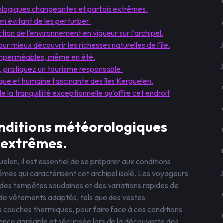
ologiques changeantes et parfois extrêmes.
en évitant de les perturber.
tion de l’environnement en vigueur sur l’archipel.
ur mieux découvrir les richesses naturelles de l’île.
imperméables, même en été.
, pratiquez un tourisme responsable.
ique et humaine fascinante des îles Kerguelen.
 la tranquillité exceptionnelle qu’offre cet endroit
onditions météorologiques
 extrêmes.
uelen, il est essentiel de se préparer aux conditions
es qui caractérisent cet archipel isolé. Les voyageurs
, des tempêtes soudaines et des variations rapides de
de vêtements adaptés, tels que des vestes
 couches thermiques, pour faire face à ces conditions
ience agréable et sécurisée lors de la découverte des