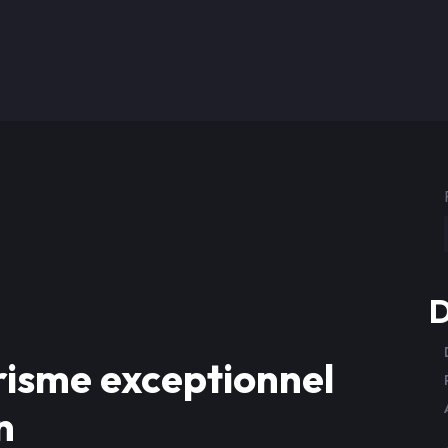
D
risme exceptionnel
n