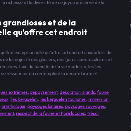
a richesse et la diversité de ce joyau préservé de la
 grandioses et de la
lle qu’offre cet endroit
uillité exceptionnelle qu’offre cet endroit unique lors de
s de la majesté des glaciers, des fjords spectaculaires et
eculées. Loin du tumulte de la vie moderne, les îles
t se ressourcer en contemplant la beauté brute et
iques extrêmes
,
dépaysement
,
desolation islands
,
faune
ueux
,
îles kerguelen
,
iles kerguelen tourisme
,
immersion
,
ornithologie
,
paysages lunaires
,
paysages sauvages
,
nnement
,
respect de la faune et flore locales
,
trésor