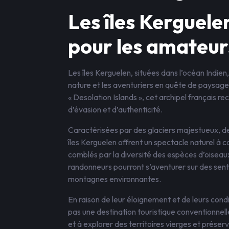
Les îles Kerguele
pour les amateur
Les îles Kerguelen, situées dans l’océan Indien
nature et les aventuriers en quête de paysag
« Desolation Islands », cet archipel français 
d’évasion et d’authenticité.
Caractérisées par des glaciers majestueux, des
îles Kerguelen offrent un spectacle naturel à c
comblés par la diversité des espèces d’oiseaux
randonneurs pourront s’aventurer sur des senti
montagnes environnantes.
En raison de leur éloignement et de leurs condi
pas une destination touristique conventionnell
et à explorer des territoires vierges et préser