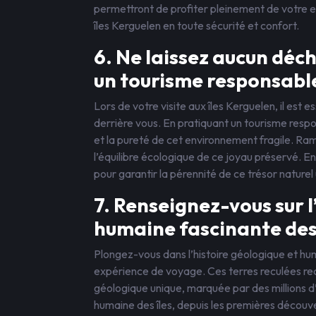
permettront de profiter pleinement de votre 
îles Kerguelen en toute sécurité et confort.
6. Ne laissez aucun déch
un tourisme responsabl
Lors de votre visite aux îles Kerguelen, il est e
derrière vous. En pratiquant un tourisme respo
et la pureté de cet environnement fragile. Ra
l’équilibre écologique de ce joyau préservé
pour garantir la pérennité de ce trésor naturel
7. Renseignez-vous sur l
humaine fascinante des 
Plongez-vous dans l’histoire géologique et hum
expérience de voyage. Ces terres reculées rec
géologique unique, marquée par des millions d’a
humaine des îles, depuis les premières découve