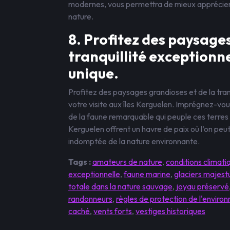
modernes, vous permettra de mieux apprécier l
nature.
8. Profitez des paysages
tranquillité exceptionne
unique.
Profitez des paysages grandioses et de la tranq
votre visite aux îles Kerguelen. Imprégnez-vou
de la faune remarquable qui peuple ces terres r
Kerguelen offrent un havre de paix où l’on peu
indomptée de la nature environnante.
Tags :
amateurs de nature
,
conditions climat
exceptionnelle
,
faune marine
,
glaciers majest
totale dans la nature sauvage
,
joyau préservé
randonneurs
,
règles de protection de l'enviro
caché
,
vents forts
,
vestiges historiques