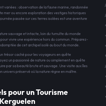
sont variées : observation de la faune marine, randonnée
te mer ou encore exploration des vestiges historiques
journée passée sur ces terres isolées est une aventure
ature sauvage et intacte, loin du tumulte du monde
éal pour vivre une expérience hors du commun. Préparez-
 indomptée de cet archipel isolé au bout du monde.
 un trésor caché pour les voyageurs en quête
soyez un passionné de nature ou simplement en quête
uire par sa beauté brute et sauvage. Une visite aux îles
 univers préservé où la nature règne en maître.
els pour un Tourisme
 Kerguelen