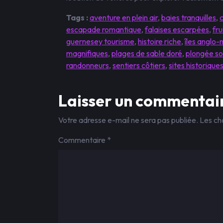
Tags :
aventure en plein air
,
baies tranquilles
,
c
escapade romantique
,
falaises escarpées
,
fru
guernesey tourisme
,
histoire riche
,
îles anglo
magnifiques
,
plages de sable doré
,
plongée s
randonneurs
,
sentiers côtiers
,
sites historique
Laisser un commentai
Votre adresse e-mail ne sera pas publiée.
Les ch
Commentaire
*