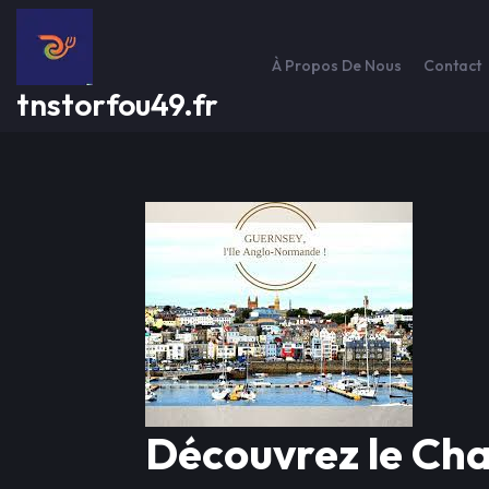
Passer
au
contenu
À Propos De Nous
Contact
tnstorfou49.fr
Découvrez le Ch