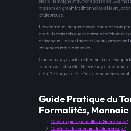
siècle, témoignent du riche passé de Guernese
maisons en granit traditionnelles et leurs jard
chaleureuse.
Les amateurs de gastronomie seront ravis par 
produits frais tels que le poisson fraîchement pê
artisanaux. Les restaurants locaux proposent une
influences internationales.
Que vous soyez à la recherche d’une escapade 
immersion culturelle, Guernesey a tout pour p
cette île magique et créez des souvenirs inou
Guide Pratique du To
Formalités, Monnaie 
Quels papiers pour aller à Guernesey ?
Quelle est la monnaie de Guernesey ?