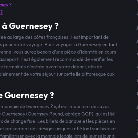
esey ?
 ?
r à Guernesey ?
ée au large des côtes françaises, il est important de
es pour votre voyage. Pour voyager à Guernesey en tant
éenne, vous aurez besoin d’une pièce d’identité en cours
 passeport. Il est également recommandé de vérifier les
e formalités d’entrée avant votre départ, afin de
pleinement de votre séjour sur cette île pittoresque aux
e Guernesey ?
a monnaie de Guernesey ? », il est important de savoir
de Guernesey (Guernsey Pound, abrégé GGP), qui est lié
ux de change fixe. Les billets de banque et les pièces en
e et présentent des designs uniques reflétant son histoire
se familiariser avec la monnaie locale lors de leur séjour à