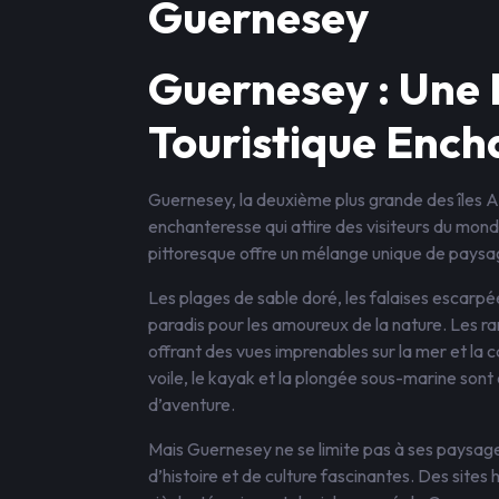
Guernesey
Guernesey : Une 
Touristique Ench
Guernesey, la deuxième plus grande des îles 
enchanteresse qui attire des visiteurs du monde
pittoresque offre un mélange unique de paysage
Les plages de sable doré, les falaises escarpée
paradis pour les amoureux de la nature. Les r
offrant des vues imprenables sur la mer et la
voile, le kayak et la plongée sous-marine sont
d’aventure.
Mais Guernesey ne se limite pas à ses paysage
d’histoire et de culture fascinantes. Des sites 