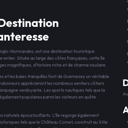
Destination
anteresse
Anglo-Normandes, est une destination touristique
 entier. Située au large des côtes françaises, cette île
s magnifiques, d’histoire riche et de charme insulaire.
s et les baies tranquilles font de Guernesey un véritable
D
andonneurs apprécieront les nombreux sentiers côtiers
 campagne verdoyante. Les sports nautiques tels que la
Au
 également populaires parmi les visiteurs en quête
A
s naturels époustouflants. L’île regorge également
historiques tels que le Château Cornet, construit au XIIIe