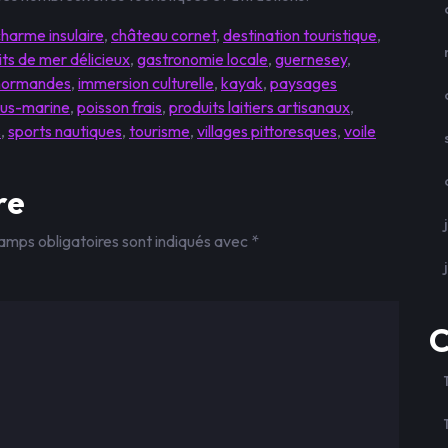
harme insulaire
,
château cornet
,
destination touristique
,
its de mer délicieux
,
gastronomie locale
,
guernesey
,
-normandes
,
immersion culturelle
,
kayak
,
paysages
ous-marine
,
poisson frais
,
produits laitiers artisanaux
,
s
,
sports nautiques
,
tourisme
,
villages pittoresques
,
voile
re
amps obligatoires sont indiqués avec
*
C