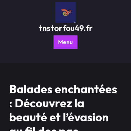
Passer
au
contenu
tnstorfou49.fr
Menu
Balades enchantées
: Découvrez la
beauté et l’évasion