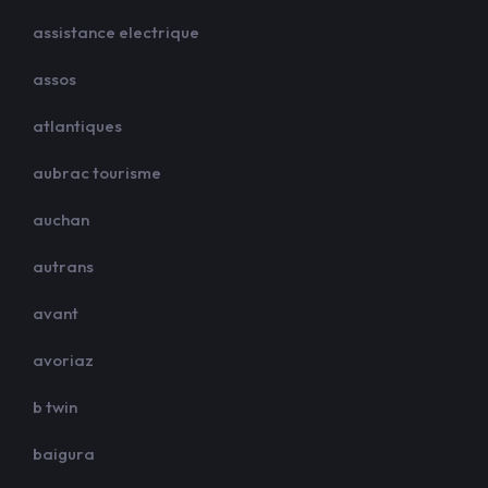
assistance electrique
assos
atlantiques
aubrac tourisme
auchan
autrans
avant
avoriaz
b twin
baigura