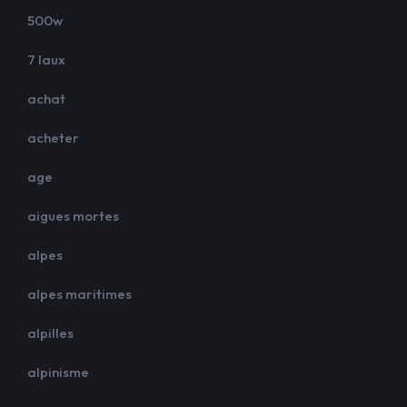
500w
7 laux
achat
acheter
age
aigues mortes
alpes
alpes maritimes
alpilles
alpinisme