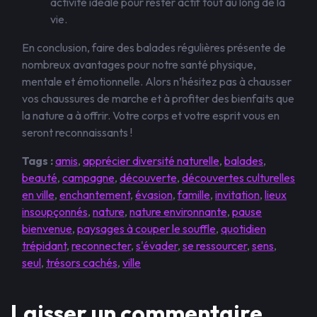
activité idéale pour rester actif tout au long de la
vie.
En conclusion, faire des balades régulières présente de
nombreux avantages pour notre santé physique,
mentale et émotionnelle. Alors n’hésitez pas à chausser
vos chaussures de marche et à profiter des bienfaits que
la nature a à offrir. Votre corps et votre esprit vous en
seront reconnaissants !
Tags :
amis
,
apprécier diversité naturelle
,
balades
,
beauté
,
campagne
,
découverte
,
découvertes culturelles
en ville
,
enchantement
,
évasion
,
famille
,
invitation
,
lieux
insoupçonnés
,
nature
,
nature environnante
,
pause
bienvenue
,
paysages à couper le souffle
,
quotidien
trépidant
,
reconnecter
,
s'évader
,
se ressourcer
,
sens
,
seul
,
trésors cachés
,
ville
Laisser un commentaire