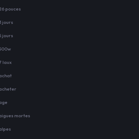
26 pouces
3 jours
5 jours
500w
7 laux
achat
acheter
age
aigues mortes
alpes