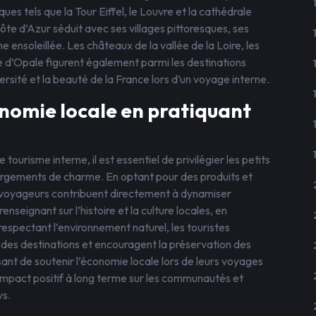
ues tels que la Tour Eiffel, le Louvre et la cathédrale
 d’Azur séduit avec ses villages pittoresques, ses
nsoleillée. Les châteaux de la vallée de la Loire, les
e d’Opale figurent également parmi les destinations
rsité et la beauté de la France lors d’un voyage interne.
nomie locale en pratiquant
tourisme interne, il est essentiel de privilégier les petits
ergements de charme. En optant pour des produits et
s voyageurs contribuent directement à dynamiser
enseignant sur l’histoire et la culture locales, en
respectant l’environnement naturel, les touristes
des destinations et encouragent la préservation des
ssant de soutenir l’économie locale lors de leurs voyages
n impact positif à long terme sur les communautés et
ys.