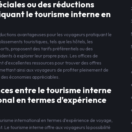
péciales ou des réductions
iquant le tourisme interne en
 réductions avantageuses pour les voyageurs pratiquant le
ssements touristiques, tels que les hôtels, les
orts, proposent des tarifs préférentiels ou des
dents à explorer leur propre pays. Les offices de
ont d’excellentes ressources pour trouver des offres
mettant ainsi aux voyageurs de profiter pleinement de
t des économies appréciables.
nces entre le tourisme interne
ional en termes d’expérience
ourisme international en termes d’expérience de voyage,
t. Le tourisme interne offre aux voyageurs la possibilité