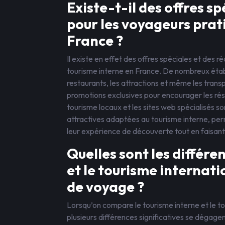
Existe-t-il des offres s
pour les voyageurs prat
France ?
Il existe en effet des offres spéciales et des
tourisme interne en France. De nombreux établi
restaurants, les attractions et même les transp
promotions exclusives pour encourager les rési
tourisme locaux et les sites web spécialisés s
attractives adaptées au tourisme interne, per
leur expérience de découverte tout en faisan
Quelles sont les différe
et le tourisme internat
de voyage ?
Lorsqu’on compare le tourisme interne et le t
plusieurs différences significatives se dégagen