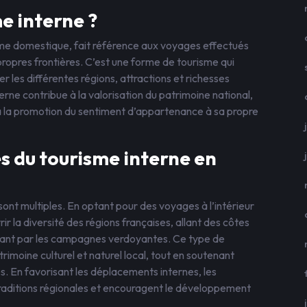
e interne ?
me domestique, fait référence aux voyages effectués
s propres frontières. C’est une forme de tourisme qui
 les différentes régions, attractions et richesses
terne contribue à la valorisation du patrimoine national,
 la promotion du sentiment d’appartenance à sa propre
s du tourisme interne en
ont multiples. En optant pour des voyages à l’intérieur
ir la diversité des régions françaises, allant des côtes
ant par les campagnes verdoyantes. Ce type de
imoine culturel et naturel local, tout en soutenant
es. En favorisant les déplacements internes, les
traditions régionales et encouragent le développement