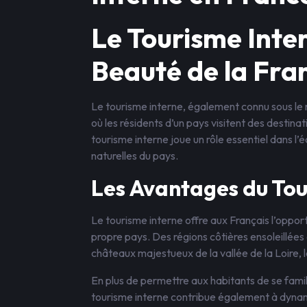
Le Tourisme Inter
Beauté de la Fra
Le tourisme interne, également connu sous l
où les résidents d’un pays visitent des destinati
tourisme interne joue un rôle essentiel dans l’
naturelles du pays.
Les Avantages du Tou
Le tourisme interne offre aux Français l’opport
propre pays. Des régions côtières ensoleillée
châteaux majestueux de la vallée de la Loire, 
En plus de permettre aux habitants de se famili
tourisme interne contribue également à dynami