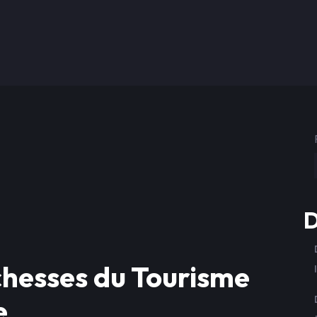
D
chesses du Tourisme
e