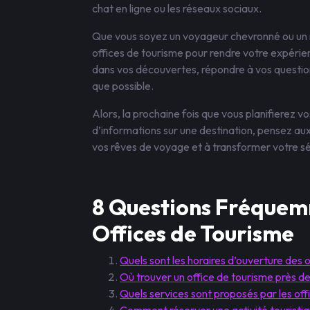
chat en ligne ou les réseaux sociaux.
Que vous soyez un voyageur chevronné ou un no
offices de tourisme pour rendre votre expérienc
dans vos découvertes, répondre à vos question
que possible.
Alors, la prochaine fois que vous planifierez 
d’informations sur une destination, pensez aux 
vos rêves de voyage et à transformer votre sé
8 Questions Fréquemm
Offices de Tourisme
Quels sont les horaires d’ouverture des 
Où trouver un office de tourisme près d
Quels services sont proposés par les off