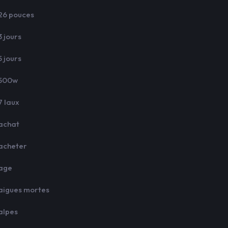
26 pouces
3 jours
5 jours
500w
7 laux
achat
acheter
age
aigues mortes
alpes