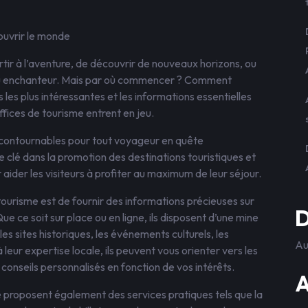
ouvrir le monde
ir à l’aventure, de découvrir de nouveaux horizons, ou
ieu enchanteur. Mais par où commencer ? Comment
s les plus intéressantes et les informations essentielles
offices de tourisme entrent en jeu.
 incontournables pour tout voyageur en quête
le clé dans la promotion des destinations touristiques et
ider les visiteurs à profiter au maximum de leur séjour.
 tourisme est de fournir des informations précieuses sur
D
 Que ce soit sur place ou en ligne, ils disposent d’une mine
les sites historiques, les événements culturels, les
Au
 leur expertise locale, ils peuvent vous orienter vers les
onseils personnalisés en fonction de vos intérêts.
A
me proposent également des services pratiques tels que la