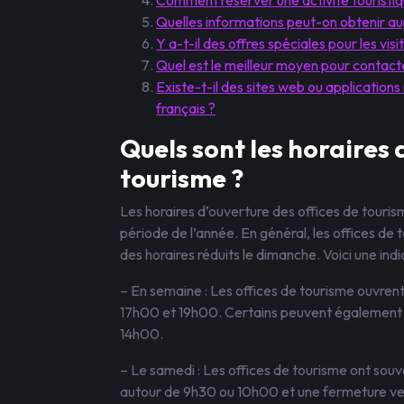
Comment réserver une activité touristiq
Quelles informations peut-on obtenir au
Y a-t-il des offres spéciales pour les vis
Quel est le meilleur moyen pour contacte
Existe-t-il des sites web ou applications
français ?
Quels sont les horaires 
tourisme ?
Les horaires d’ouverture des offices de tourism
période de l’année. En général, les offices de
des horaires réduits le dimanche. Voici une ind
– En semaine : Les offices de tourisme ouvre
17h00 et 19h00. Certains peuvent également 
14h00.
– Le samedi : Les offices de tourisme ont souv
autour de 9h30 ou 10h00 et une fermeture ve