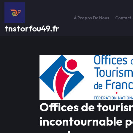
Passer
au
contenu
À Propos De Nous
Contact
tnstorfou49.fr
Offices de touris
incontournable p