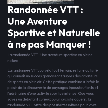
Randonnée VTT :
Une Aventure
Sportive et Naturelle
à ne pas Manquer !
La randonnée VTT : Une aventure sportive en pleine
nature
La randonnée VTT, ou vélo tout terrain, est une activité
qui connaît un succès grandissant auprès des amateurs
de sports en plein air. Cette pratique combine à la fois le
plaisir de la découverte de paysages époustouflants et
l’adrénaline d’une activité sportive intense. Que vous
soyez un débutant curieux ou un cycliste aguerri, la
randonnée VTT offre des possibilités infinies pour vivre