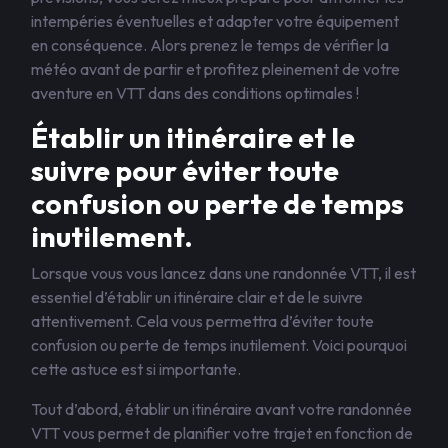
intempéries éventuelles et adapter votre équipement
en conséquence. Alors prenez le temps de vérifier la
météo avant de partir et profitez pleinement de votre
aventure en VTT dans des conditions optimales !
Établir un itinéraire et le
suivre pour éviter toute
confusion ou perte de temps
inutilement.
Lorsque vous vous lancez dans une randonnée VTT, il est
essentiel d’établir un itinéraire clair et de le suivre
attentivement. Cela vous permettra d’éviter toute
confusion ou perte de temps inutilement. Voici pourquoi
cette astuce est si importante.
Tout d’abord, établir un itinéraire avant votre randonnée
VTT vous permet de planifier votre trajet en fonction de