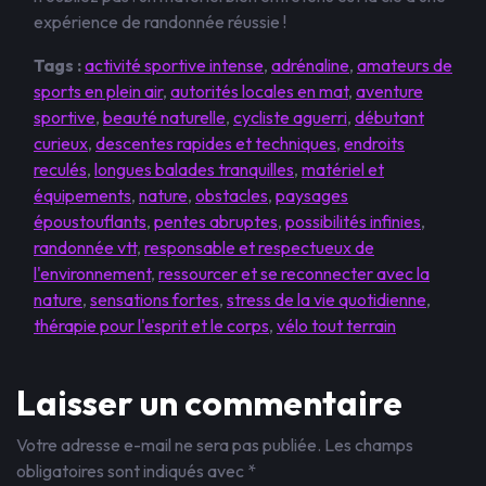
expérience de randonnée réussie !
Tags :
activité sportive intense
,
adrénaline
,
amateurs de
sports en plein air
,
autorités locales en mat
,
aventure
sportive
,
beauté naturelle
,
cycliste aguerri
,
débutant
curieux
,
descentes rapides et techniques
,
endroits
reculés
,
longues balades tranquilles
,
matériel et
équipements
,
nature
,
obstacles
,
paysages
époustouflants
,
pentes abruptes
,
possibilités infinies
,
randonnée vtt
,
responsable et respectueux de
l'environnement
,
ressourcer et se reconnecter avec la
nature
,
sensations fortes
,
stress de la vie quotidienne
,
thérapie pour l'esprit et le corps
,
vélo tout terrain
Laisser un commentaire
Votre adresse e-mail ne sera pas publiée.
Les champs
obligatoires sont indiqués avec
*