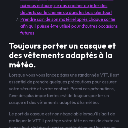
qui nous entoure; ne pas cracher ou jeter des
déchets sur le chemin ou dans les bois alentour!
Prendre soin de son matériel après chaque sortie
afin qu’il puisse être utilisé pour d’autres occasions
futures
Toujours porter un casque et
des vêtements adaptés à la
météo.
Lorsque vous vous lancez dans une randonnée VTT, il est
essentiel de prendre quelques précautions pour assurer
votre sécurité et votre confort. Parmi ces précautions,
l’une des plus importantes est de toujours porter un
casque et des vêtements adaptés à la météo.
Le port du casque est non négociable lorsqu’il s’agit de
pratiquer le VTT. Il protège votre tête en cas de chute ou
d’accident, réduisant ainsi considérablement les risques