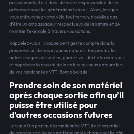
passionnants, il est donc de notre responsabilité de les
préserver pour les générations futures. Alors, lorsque
vous enfourchez votre vélo tout terrain, n’oubliez pas
d’être un ambassadeur respectueux de la nature et de
montrer l’exemple à travers vos actions.
Rappelez-vous : chaque petit geste compte dans la
préservation de nos espaces naturels. Respectez les
autres usagers du sentier, gardez vos déchets avec vous
et appréciez la beauté de la nature qui nous entoure lors
de vos randonnées VTT. Bonne balade !
Prendre soin de son matériel
après chaque sortie afin qu’il
puisse être utilisé pour
d’autres occasions futures
Lorsque l’on pratique la randonnée VTT, il est essentiel
de prendre soin de son matériel après chaque sortie afin