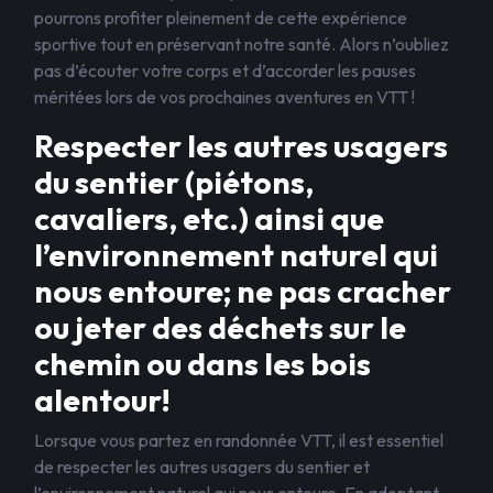
pourrons profiter pleinement de cette expérience
sportive tout en préservant notre santé. Alors n’oubliez
pas d’écouter votre corps et d’accorder les pauses
méritées lors de vos prochaines aventures en VTT !
Respecter les autres usagers
du sentier (piétons,
cavaliers, etc.) ainsi que
l’environnement naturel qui
nous entoure; ne pas cracher
ou jeter des déchets sur le
chemin ou dans les bois
alentour!
Lorsque vous partez en randonnée VTT, il est essentiel
de respecter les autres usagers du sentier et