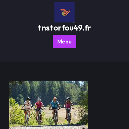
Passer
au
contenu
tnstorfou49.fr
Menu