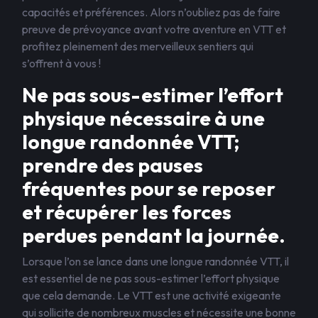
capacités et préférences. Alors n’oubliez pas de faire
preuve de prévoyance avant votre aventure en VTT et
profitez pleinement des merveilleux sentiers qui
s’offrent à vous !
Ne pas sous-estimer l’effort
physique nécessaire à une
longue randonnée VTT;
prendre des pauses
fréquentes pour se reposer
et récupérer les forces
perdues pendant la journée.
Lorsque l’on se lance dans une longue randonnée VTT, il
est essentiel de ne pas sous-estimer l’effort physique
que cela demande. Le VTT est une activité exigeante
qui sollicite de nombreux muscles et nécessite une bonne