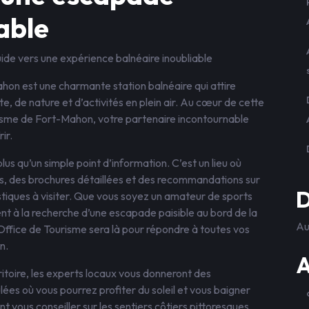
able
ide vers une expérience balnéaire inoubliable
hon est une charmante station balnéaire qui attire
, de nature et d’activités en plein air. Au cœur de cette
urisme de Fort-Mahon, votre partenaire incontournable
ir.
us qu’un simple point d’information. C’est un lieu où
s, des brochures détaillées et des recommandations sur
D
uristiques à visiter. Que vous soyez un amateur de sports
nt à la recherche d’une escapade paisible au bord de la
Au
Office de Tourisme sera là pour répondre à toutes vos
n.
A
itoire, les experts locaux vous donneront des
ées où vous pourrez profiter du soleil et vous baigner
nt vous conseiller sur les sentiers côtiers pittoresques