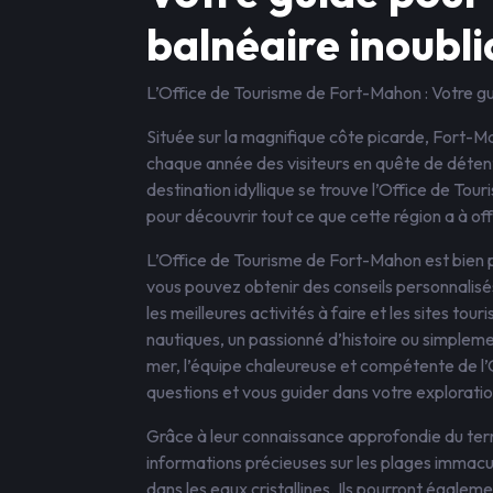
balnéaire inoubli
L’Office de Tourisme de Fort-Mahon : Votre gu
Située sur la magnifique côte picarde, Fort-Ma
chaque année des visiteurs en quête de détente
destination idyllique se trouve l’Office de To
pour découvrir tout ce que cette région a à offr
L’Office de Tourisme de Fort-Mahon est bien pl
vous pouvez obtenir des conseils personnalisé
les meilleures activités à faire et les sites to
nautiques, un passionné d’histoire ou simpleme
mer, l’équipe chaleureuse et compétente de l’
questions et vous guider dans votre exploratio
Grâce à leur connaissance approfondie du terr
informations précieuses sur les plages immacul
dans les eaux cristallines. Ils pourront égaleme