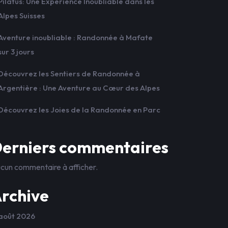
Pilatus: Une Expérience Inoubliable dans les
Alpes Suisses
Aventure inoubliable : Randonnée à Mafate
sur 3 jours
Découvrez les Sentiers de Randonnée à
Argentière : Une Aventure au Cœur des Alpes
Découvrez les Joies de la Randonnée en Parc
erniers commentaires
cun commentaire à afficher.
rchive
août 2026