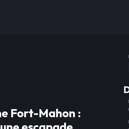
D
me Fort-Mahon :
 une escapade