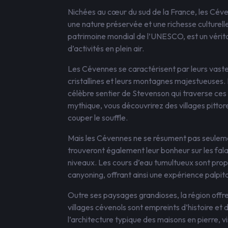
Nichées au cœur du sud de la France, les Cév
une nature préservée et une richesse culturell
patrimoine mondial de l’UNESCO, est un vérita
d’activités en plein air.
Les Cévennes se caractérisent par leurs vaste
cristallines et leurs montagnes majestueuses
célèbre sentier de Stevenson qui traverse ce
mythique, vous découvrirez des villages pitto
couper le souffle.
Mais les Cévennes ne se résument pas seuleme
trouveront également leur bonheur sur les falai
niveaux. Les cours d’eau tumultueux sont prop
canyoning, offrant ainsi une expérience palpit
Outre ses paysages grandioses, la région offr
villages cévenols sont empreints d’histoire et 
l’architecture typique des maisons en pierre, 