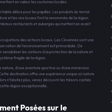
i mettent en valeur les coutumes locales.
able délice pour les papilles. Les produits du terroir
hèvre et les vins locaux font la renommée de la région.
ombreux restaurants et auberges qui mettent en avant
occupations des acteurs locaux. Les Cévennes sont une
réservation de l’environnement est primordiale. De
sensibiliser les visiteurs à la protection de la nature et
stème fragile de la région.
 nature, d’une aventure sportive ou d’une immersion
 Cette destination offre une expérience unique où nature
rs n’hésitez plus, venez découvrir les trésors cachés
cette région exceptionnelle.
ment Posées sur le