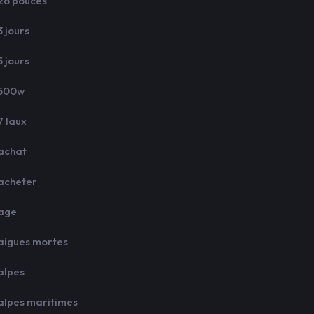
26 pouces
3 jours
5 jours
500w
7 laux
achat
acheter
age
aigues mortes
alpes
alpes maritimes