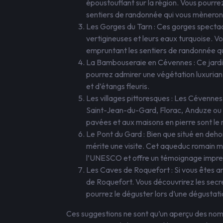
époustouflant sur la région. Vous pourr
sentiers de randonnée qui vous mènero
Les Gorges du Tarn : Ces gorges spectac
vertigineuses et leurs eaux turquoise. 
empruntant les sentiers de randonnée qui
La Bambouseraie en Cévennes : Ce jardin
pourrez admirer une végétation luxuria
et d’étangs fleuris.
Les villages pittoresques : Les Cévennes
Saint-Jean-du-Gard, Florac, Anduze ou 
pavées et aux maisons en pierre sont le 
Le Pont du Gard : Bien que situé en dehor
mérite une visite. Cet aqueduc romain m
l’UNESCO et offre un témoignage impres
Les Caves de Roquefort : Si vous êtes 
de Roquefort. Vous découvrirez les secr
pourrez le déguster lors d’une dégustati
Ces suggestions ne sont qu’un aperçu des nomb