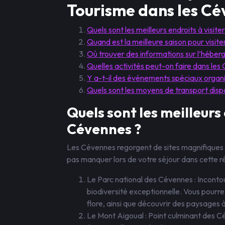
Tourisme dans les C
Quels sont les meilleurs endroits à visit
Quand est la meilleure saison pour visit
Où trouver des informations sur l’héberg
Quelles activités peut-on faire dans les
Y a-t-il des événements spéciaux organ
Quels sont les moyens de transport disp
Quels sont les meilleurs 
Cévennes ?
Les Cévennes regorgent de sites magnifiques à 
pas manquer lors de votre séjour dans cette ré
Le Parc national des Cévennes : Inconto
biodiversité exceptionnelle. Vous pourrez
flore, ainsi que découvrir des paysages à
Le Mont Aigoual : Point culminant des C