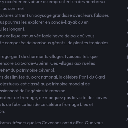
ez y accéder en voiture ou emprunter l’un des nombreux
nt au sommet.
ulaires offrent un paysage grandiose avec leurs falaises
Vous pourrez les explorer en canoë-kayak ou en
 les longent.
 exotique est un véritable havre de paix où vous
nte composée de bambous géants, de plantes tropicales
 regorgent de charmants villages typiques tels que
encore La Garde-Guérin. Ces villages aux ruelles
reflet du patrimoine cévenol.
s des limites du parc national, le célèbre Pont du Gard
ajestueux est classé au patrimoine mondial de
sionnant de l’ingéniosité romaine.
amateur de fromage, ne manquez pas la visite des caves
ets de fabrication de ce célèbre fromage bleu et
on.
reux trésors que les Cévennes ont à offrir. Que vous