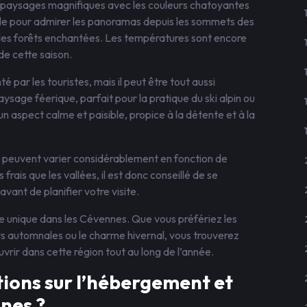
paysages magnifiques avec les couleurs chatoyantes
ale pour admirer les panoramas depuis les sommets des
les forêts enchantées. Les températures sont encore
de cette saison.
 par les touristes, mais il peut être tout aussi
sage féerique, parfait pour la pratique du ski alpin ou
un aspect calme et paisible, propice à la détente et à la
s peuvent varier considérablement en fonction de
rais que les vallées, il est donc conseillé de se
vant de planifier votre visite.
e unique dans les Cévennes. Que vous préfériez les
leurs automnales ou le charme hivernal, vous trouverez
rir dans cette région tout au long de l’année.
ions sur l’hébergement et
nnes ?