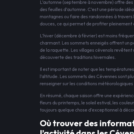
L’automne (septembre à novembre) offre des 
des feuilles d’automne. C’est une période idé
montagnes ou faire des randonnées à travers 
douces, ce qui permet de profiter pleinement 
L’hiver (décembre à février) est moins fréquenté
charmant. Les sommets enneigés offrent un pay
de la raquette. Les villages cévenols revêtent 
découverte des traditions hivernales.
Il est important de noter que les température
l’altitude. Les sommets des Cévennes sont plus f
renseigner sur les conditions météorologiques a
En résumé, chaque saison offre une expérienc
fleurs du printemps, le soleil estival, les cou
toujours quelque chose d’exceptionnel à découv
Où trouver des informat
l’activité dans les Céve