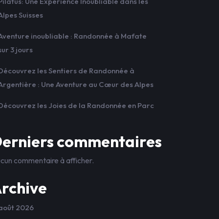
Pilatus: Une Expérience Inoubliable dans les
Alpes Suisses
Aventure inoubliable : Randonnée à Mafate
sur 3 jours
Découvrez les Sentiers de Randonnée à
Argentière : Une Aventure au Cœur des Alpes
Découvrez les Joies de la Randonnée en Parc
erniers commentaires
cun commentaire à afficher.
rchive
août 2026