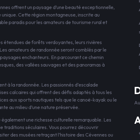
ennes offrent un paysage d’une beauté exceptionnelle,
e unique. Cette région montagneuse, inscrite au
ble paradis pour les amateurs de tourisme rural et
s étendues de forêts verdoyantes, leurs rivières
. Les amateurs de randonnée seront comblés par le
s paysages enchanteurs. En parcourant ce chemin
resques, des vallées sauvages et des panoramas à
nt à la randonnée. Les passionnés d’escalade
D
ses calcaires qui offrent des défis adaptés à tous les
ices aux sports nautiques tels que le canoë-kayak ou le
Au
ante au milieu d’une nature préservée.
A
e également une richesse culturelle remarquable. Les
de traditions séculaires. Vous pourrez découvrir
visiter des musées retraçant l’histoire des Cévennes ou