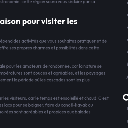
stronomie, cette région saura vous séduire par sa
aison pour visiter les
dépend des activités que vous souhaitez pratiquer et de
ffre ses propres charmes et possibilités dans cette
ale pour les amateurs de randonnée, car la nature se
températures sont douces et agréables, et les paysages
ement la période où les cascades sont les plus
C
ar les visiteurs, car le temps est ensoleillé et chaud. C’est
des lacs pour se baigner, faire du canoë-kayak ou
soirées sont agréables et propices aux balades