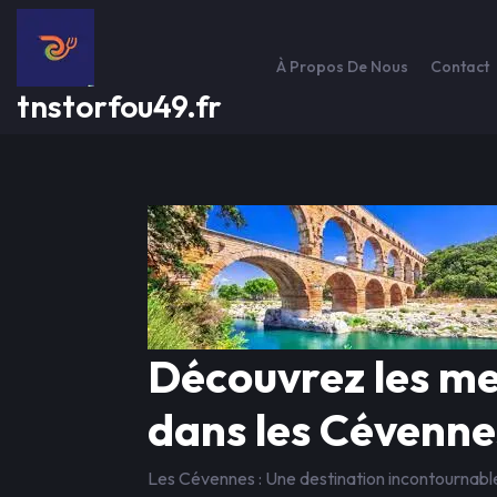
Passer
au
contenu
À Propos De Nous
Contact
tnstorfou49.fr
Découvrez les me
dans les Cévenne
Les Cévennes : Une destination incontournable