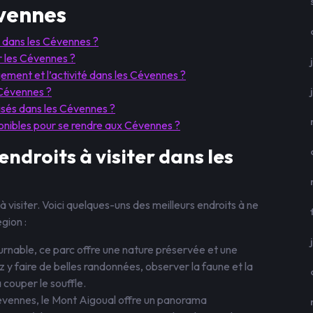
évennes
er dans les Cévennes ?
er les Cévennes ?
ement et l’activité dans les Cévennes ?
 Cévennes ?
isés dans les Cévennes ?
onibles pour se rendre aux Cévennes ?
endroits à visiter dans les
visiter. Voici quelques-uns des meilleurs endroits à ne
gion :
urnable, ce parc offre une nature préservée et une
 y faire de belles randonnées, observer la faune et la
 couper le souffle.
évennes, le Mont Aigoual offre un panorama