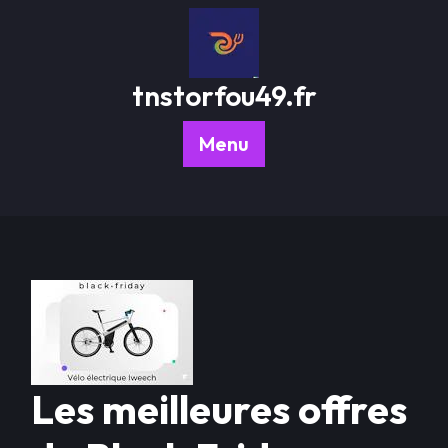
Passer
au
contenu
tnstorfou49.fr
Menu
Les meilleures offres