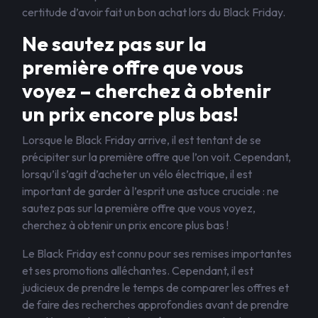
certitude d’avoir fait un bon achat lors du Black Friday.
Ne sautez pas sur la
première offre que vous
voyez – cherchez à obtenir
un prix encore plus bas!
Lorsque le Black Friday arrive, il est tentant de se
précipiter sur la première offre que l’on voit. Cependant,
lorsqu’il s’agit d’acheter un vélo électrique, il est
important de garder à l’esprit une astuce cruciale : ne
sautez pas sur la première offre que vous voyez,
cherchez à obtenir un prix encore plus bas !
Le Black Friday est connu pour ses remises importantes
et ses promotions alléchantes. Cependant, il est
judicieux de prendre le temps de comparer les offres et
de faire des recherches approfondies avant de prendre