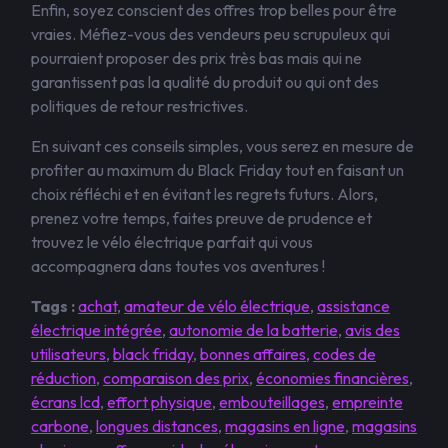
Enfin, soyez conscient des offres trop belles pour être
vraies. Méfiez-vous des vendeurs peu scrupuleux qui
pourraient proposer des prix très bas mais qui ne
garantissent pas la qualité du produit ou qui ont des
politiques de retour restrictives.
En suivant ces conseils simples, vous serez en mesure de
profiter au maximum du Black Friday tout en faisant un
choix réfléchi et en évitant les regrets futurs. Alors,
prenez votre temps, faites preuve de prudence et
trouvez le vélo électrique parfait qui vous
accompagnera dans toutes vos aventures !
Tags :
achat
,
amateur de vélo électrique
,
assistance
électrique intégrée
,
autonomie de la batterie
,
avis des
utilisateurs
,
black friday
,
bonnes affaires
,
codes de
réduction
,
comparaison des prix
,
économies financières
,
écrans lcd
,
effort physique
,
embouteillages
,
empreinte
carbone
,
longues distances
,
magasins en ligne
,
magasins