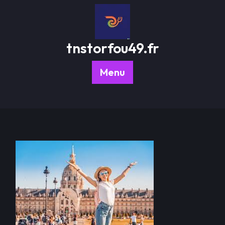
Passer
au
contenu
tnstorfou49.fr
Menu