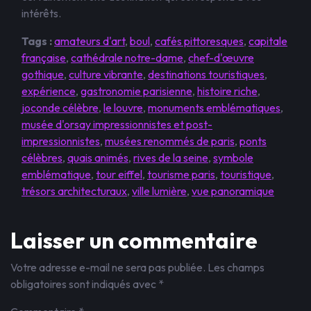
intérêts.
Tags :
amateurs d'art
,
boul
,
cafés pittoresques
,
capitale
française
,
cathédrale notre-dame
,
chef-d'œuvre
gothique
,
culture vibrante
,
destinations touristiques
,
expérience
,
gastronomie parisienne
,
histoire riche
,
joconde célèbre
,
le louvre
,
monuments emblématiques
,
musée d'orsay impressionnistes et post-
impressionnistes
,
musées renommés de paris
,
ponts
célèbres
,
quais animés
,
rives de la seine
,
symbole
emblématique
,
tour eiffel
,
tourisme paris
,
touristique
,
trésors architecturaux
,
ville lumière
,
vue panoramique
Laisser un commentaire
Votre adresse e-mail ne sera pas publiée.
Les champs
obligatoires sont indiqués avec
*