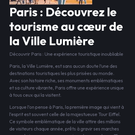
Paris : Découvrez le
tourisme au cœur de
la Ville Lumière
Découvrir Paris : Une expérience touristique inoubliable
Paris, la Ville Lumière, est sans aucun doute l’une des
destinations touristiques les plus prisées au monde.
Avec son histoire riche, ses monuments emblématiques
et sa culture vibrante, Paris offre une expérience unique
à tous ceux qui la visitent.
Lorsque l’on pense à Paris, la première image qui vient à
l’esprit est souvent celle de la majestueuse Tour Eiffel.
Ce symbole emblématique de la ville attire des millions
de visiteurs chaque année, prêts à gravir ses marches